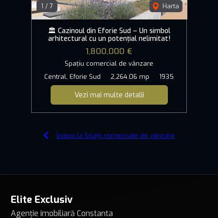
1
/
7
Harta
🏛️ Cazinoul din Eforie Sud – Un simbol
arhitectural cu un potențial nelimitat!
1,800,000 €
Spațiu comercial de vânzare
Central, Eforie Sud
2,264.06 mp
1935
Vezi mai multe detalii
Înapoi la Spații comerciale de vânzare
Elite Exclusiv
Agenție imobiliară Constanta