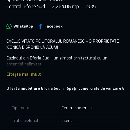
Central, Eforie Sud
2,264.06 mp
1935
WhatsApp
Facebook
EXCLUSIVITATE PE LITORALUL ROMÂNESC – O PROPRIETATE
ICONICĂ DISPONIBILĂ ACUM!
Cazinoul din Eforie Sud – un simbol arhitectural cu un
potențial nelimitat!
Localizare premium: Pe malul mării, într-o zonă cu acces
Citește mai mult
direct la litoralul românesc
Cazinoul din Eforie Sud impresionează prin prezență, eleganță
Oferte imobiliare Eforie Sud
Spații comerciale de vânzare Efo
și caracter, fiind gata să fie transformat într-un proiect de
referință. Cu o arhitectură impunătoare și un amplasament
de excepție, această proprietate oferă oportunități rare
pentru investitorii care caută o destinație de lux.
Tip imobil
Centru comercial
Oportunități de dezvoltare fără limite:
Hotel exclusivist sau boutique – o destinație premium pentru
Trafic pietonal
Intens
turiști