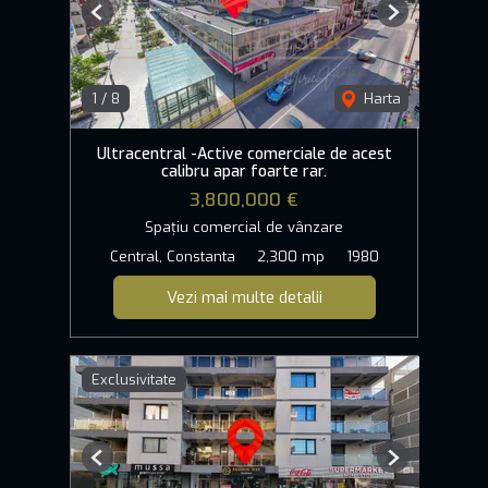
Previous
Next
1
/
8
Harta
Ultracentral -Active comerciale de acest
calibru apar foarte rar.
3,800,000 €
Spațiu comercial de vânzare
Central, Constanta
2,300 mp
1980
Vezi mai multe detalii
Exclusivitate
Previous
Next