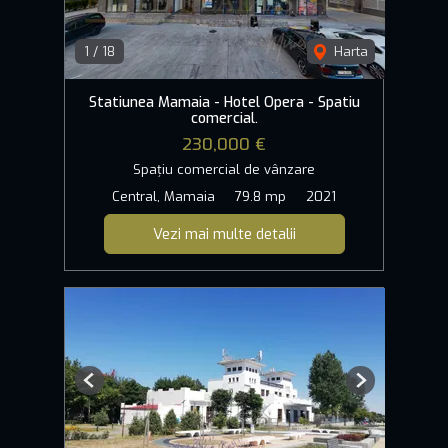
1
/
18
Harta
Statiunea Mamaia - Hotel Opera - Spatiu
comercial.
230,000 €
Spațiu comercial de vânzare
Central, Mamaia
79.8 mp
2021
Vezi mai multe detalii
Previous
Next