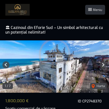
Meniu
🏛️ Cazinoul din Eforie Sud – Un simbol arhitectural cu
un potențial nelimitat!
Previous
Nex
1
/
7
Harta
1,800,000 €
ID CP2748370
Spațiu comercial de vânzare