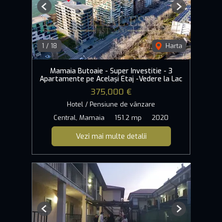
Previous
Next
1
/
18
Harta
Mamaia Butoaie - Super Investitie - 3
Apartamente pe Același Etaj -Vedere la Lac
375,000 €
Hotel / Pensiune de vânzare
Central, Mamaia
151.2 mp
2020
Vezi mai multe detalii
Previous
Next