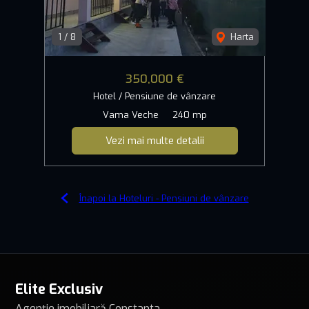
1
/
8
Harta
350,000 €
Hotel / Pensiune de vânzare
Vama Veche
240 mp
Vezi mai multe detalii
Înapoi la Hoteluri - Pensiuni de vânzare
Elite Exclusiv
Agenție imobiliară Constanta