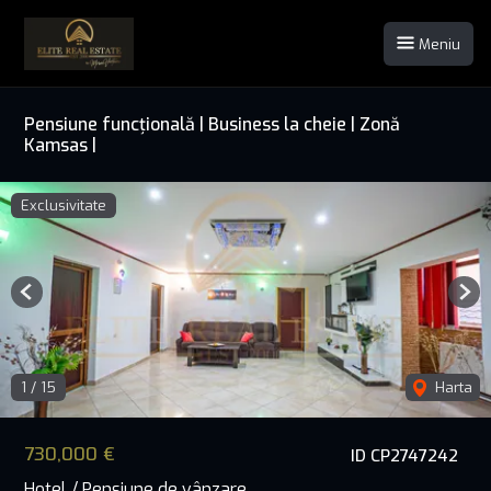
Meniu
Pensiune funcțională | Business la cheie | Zonă
Kamsas |
Exclusivitate
Previous
Nex
1
/
15
Harta
730,000 €
ID CP2747242
Hotel / Pensiune de vânzare