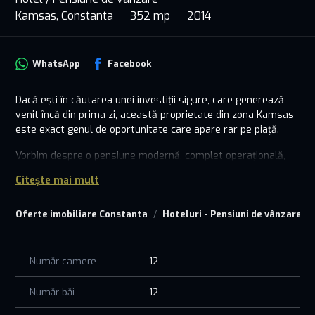
Kamsas, Constanta
352 mp
2014
WhatsApp
Facebook
Dacă ești în căutarea unei investiții sigure, care generează
venit încă din prima zi, această proprietate din zona Kamsas
este exact genul de oportunitate care apare rar pe piață.
Vorbim despre o pensiune modernă, complet operațională,
unde totul este deja pus la punct – de la organizare, până la
Citește mai mult
flux constant de turiști. Practic, preiei un business care
funcționează, nu doar o clădire.
Oferte imobiliare Constanta
Hoteluri - Pensiuni de vânzare C
Poziționarea este un mare avantaj: acces rapid către puncte
importante precum Lidl, VIVO sau Metro, dar și la doar
câteva minute de plajă – un echilibru ideal între oraș și zona
Număr camere
12
de interes turistic.
Număr băi
12
Proprietatea este construită pe un teren de 500 mp și
dispune de 13 camere, fiecare cu baie proprie, gândite pentru