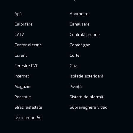
📞 Pentru detalii financiare și programarea unei vizionări, te
invităm să ne contactezi.
Apă
Apometre
Calorifere
Canalizare
CATV
Centrală proprie
Contor electric
Contor gaz
Curent
Curte
Ferestre PVC
Gaz
Internet
Izolație exterioară
Magazie
Pivniță
Recepție
Sistem de alarmă
Străzi asfaltate
Supraveghere video
Uși interior PVC