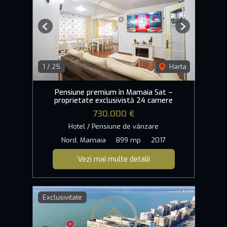
Previous
Next
1
/
25
Harta
Pensiune premium în Mamaia Sat –
proprietate exclusivistă 24 camere
730,000 €
Hotel / Pensiune de vânzare
Nord, Mamaia
899 mp
2017
Vezi mai multe detalii
Exclusivitate