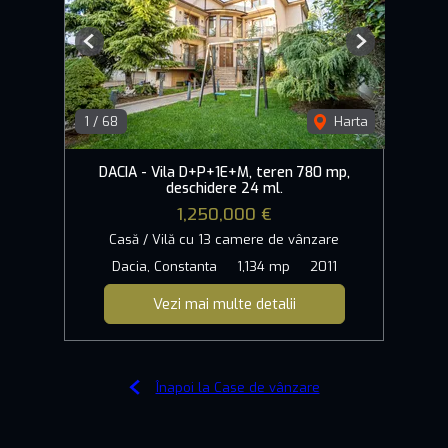
Previous
Next
1
/
68
Harta
DACIA - Vila D+P+1E+M, teren 780 mp,
deschidere 24 ml.
1,250,000 €
Casă / Vilă cu 13 camere de vânzare
Dacia, Constanta
1,134 mp
2011
Vezi mai multe detalii
Înapoi la Case de vânzare