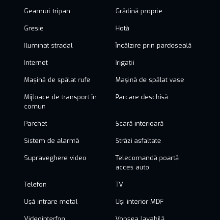
Geamuri tripan
Grădină proprie
Gresie
Hotă
Iluminat stradal
Încălzire prin pardoseală
Internet
Irigații
Mașină de spălat rufe
Mașină de spălat vase
Mijloace de transport în
Parcare deschisă
comun
Parchet
Scară interioară
Sistem de alarmă
Străzi asfaltate
Supraveghere video
Telecomandă poartă
acces auto
Telefon
TV
Ușă intrare metal
Uși interior MDF
Videointerfon
Vopsea lavabilă