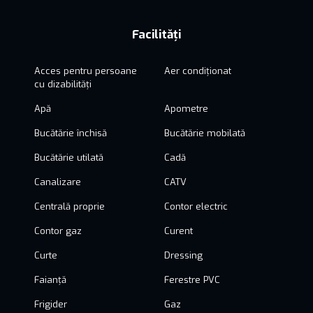
Facilități
Acces pentru persoane
Aer condiționat
cu dizabilități
Apă
Apometre
Bucătărie închisă
Bucătărie mobilată
Bucătărie utilată
Cadă
Canalizare
CATV
Centrală proprie
Contor electric
Contor gaz
Curent
Curte
Dressing
Faianță
Ferestre PVC
Frigider
Gaz