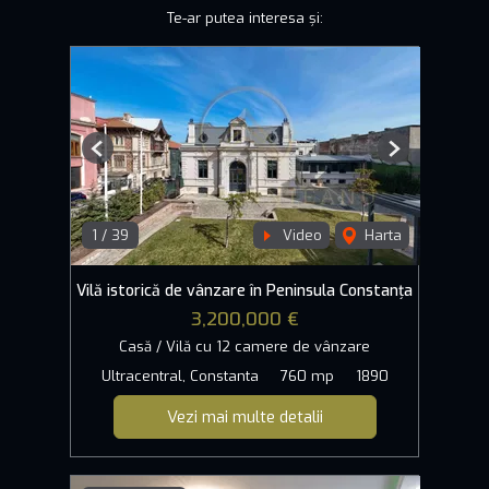
Te-ar putea interesa și:
Previous
Next
1
/
39
Video
Harta
Vilă istorică de vânzare în Peninsula Constanța
3,200,000 €
Casă / Vilă cu 12 camere de vânzare
Ultracentral, Constanta
760 mp
1890
Vezi mai multe detalii