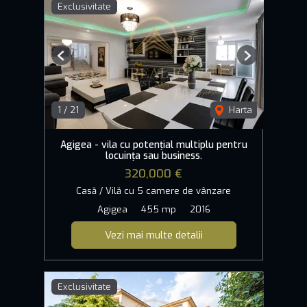
Exclusivitate
Previous
Next
1
/
21
Harta
Agigea - vila cu potențial multiplu pentru
locuința sau business.
320,000 €
Casă / Vilă cu 5 camere de vânzare
Agigea
455 mp
2016
Vezi mai multe detalii
Exclusivitate