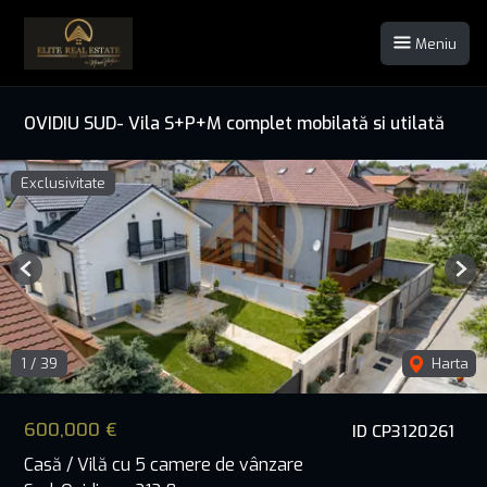
Meniu
OVIDIU SUD- Vila S+P+M complet mobilată si utilată
Exclusivitate
Previous
Nex
1
/
39
Harta
600,000 €
ID CP3120261
Casă / Vilă cu 5 camere de vânzare