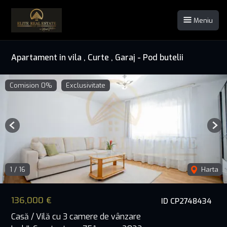
Meniu
Apartament in vila , Curte , Garaj - Pod butelii
Comision 0%
Exclusivitate
Previous
Nex
1
/
16
Harta
136,000 €
ID CP2748434
Casă / Vilă cu 3 camere de vânzare