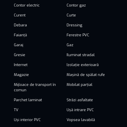
Contor electric
Contor gaz
Curent
Curte
Debara
Dressing
Faianță
Ferestre PVC
Garaj
Gaz
Gresie
Iluminat stradal
Internet
Izolație exterioară
Magazie
Mașină de spălat rufe
Mijloace de transport în
Mobilat parțial
comun
Parchet laminat
Străzi asfaltate
TV
Ușă intrare PVC
Uși interior PVC
Vopsea lavabilă