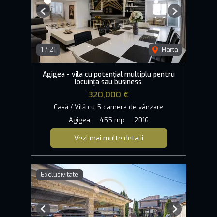
Previous
Next
1
/
21
Harta
Agigea - vila cu potențial multiplu pentru
locuința sau business.
320,000 €
Casă / Vilă cu 5 camere de vânzare
Agigea
455 mp
2016
Vezi mai multe detalii
Exclusivitate
Previous
Next