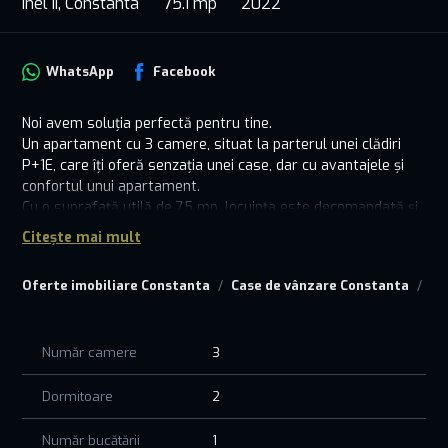
Inel II, Constanta
75.1 mp
2022
WhatsApp
Facebook
Noi avem soluția perfectă pentru tine.
Un apartament cu 3 camere, situat la parterul unei clădiri
P+1E, care îți oferă senzația unei case, dar cu avantajele și
confortul unui apartament.
Cu o suprafață utilă de 75 mp, locuința este decomandată și
foarte bine compartimentată, gândită pentru confortul unei
Citește mai mult
familii. Dressingul, camera de depozitare și debara aduc acel
plus de organizare care face diferența zi de zi.
Oferte imobiliare Constanta
Case de vânzare Constanta
Ca
Curtea proprie de 94 mp și garajul de 15 mp transformă
această proprietate într-o oportunitate rară pe piață. Ai
intimitate, spațiu pentru relaxare și libertatea pe care o cauți
Număr camere
3
atunci când visezi la o casă.
✔ 3 camere
✔ 75 mp utili
Dormitoare
2
✔ Curte proprie 94 mp
✔ Garaj 15 mp
Număr bucătării
1