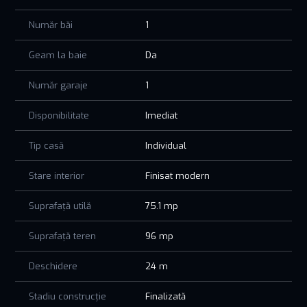
✔ Centrală proprie
✔ Se vinde semimobilat
Număr băi
1
✔ Acte pregătite pentru vânzare
O proprietate ideală pentru cei care își doresc liniștea și
Geam la baie
Da
confortul unei case, fără compromisuri.
📞 Pentru mai multe detalii și programarea unei vizionări,
Număr garaje
1
contactează-ne telefonic sau prin mesaj privat.
Disponibilitate
Imediat
Tip casă
Individual
Stare interior
Finisat modern
Suprafață utilă
75.1 mp
Suprafață teren
96 mp
Deschidere
24 m
Stadiu construcție
Finalizată