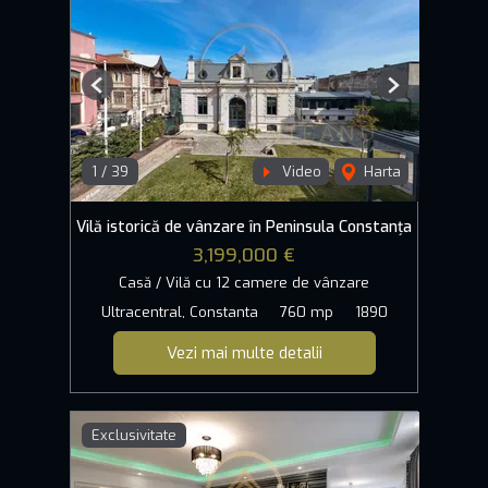
Previous
Next
1
/
39
Video
Harta
Vilă istorică de vânzare în Peninsula Constanța
3,199,000 €
Casă / Vilă cu 12 camere de vânzare
Ultracentral, Constanta
760 mp
1890
Vezi mai multe detalii
Exclusivitate