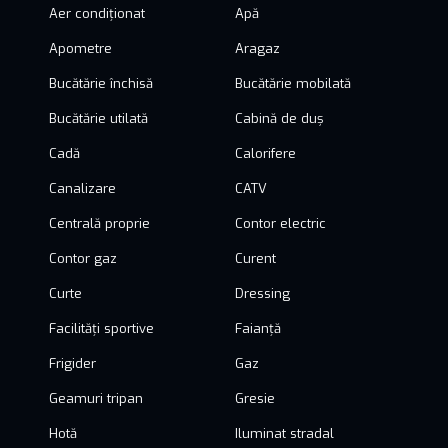
Aer condiționat
Apă
Apometre
Aragaz
Bucătărie închisă
Bucătărie mobilată
Bucătărie utilată
Cabină de duș
Cadă
Calorifere
Canalizare
CATV
Centrală proprie
Contor electric
Contor gaz
Curent
Curte
Dressing
Facilități sportive
Faianță
Frigider
Gaz
Geamuri tripan
Gresie
Hotă
Iluminat stradal