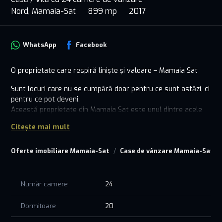
Nord, Mamaia-Sat
899 mp
2017
WhatsApp
Facebook
O proprietate care respiră liniște și valoare – Mamaia Sat
Sunt locuri care nu se cumpără doar pentru ce sunt astăzi, ci
pentru ce pot deveni.
Această proprietate din Mamaia Sat este unul dintre acele
rare exemple în care spațiul, construcția și locația se
Citește mai mult
întâlnesc firesc, oferind atât confort, cât și perspective
solide de investiție.
Oferte imobiliare Mamaia-Sat
Case de vânzare Mamaia-Sat
Amplasată într-o zonă apreciată pentru calmul ei și pentru
accesul rapid către mare și lac, clădirea se remarcă prin
proporții generoase, funcționalitate atent gândită și o stare
Număr camere
24
excelentă de întreținere. Totul este așezat logic, fără
compromisuri, cu accent pe durabilitate și confort real.
Dormitoare
20
Construită în 2017, proprietatea se desfășoară pe un teren