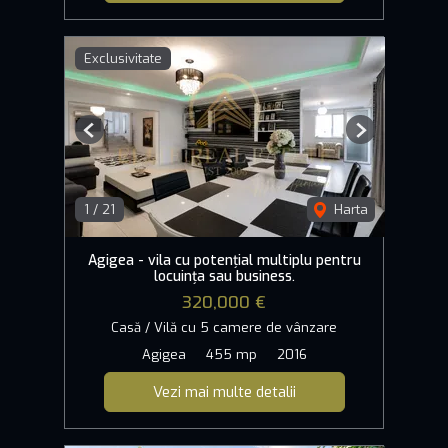
Exclusivitate
Previous
Next
1
/
21
Harta
Agigea - vila cu potențial multiplu pentru
locuința sau business.
320,000 €
Casă / Vilă cu 5 camere de vânzare
Agigea
455 mp
2016
Vezi mai multe detalii