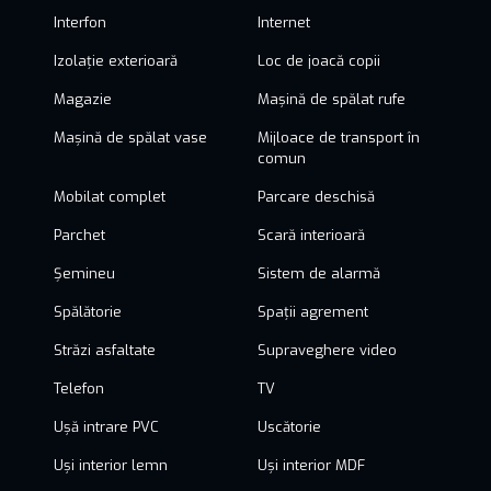
Interfon
Internet
Izolație exterioară
Loc de joacă copii
Magazie
Mașină de spălat rufe
Mașină de spălat vase
Mijloace de transport în
comun
Mobilat complet
Parcare deschisă
Parchet
Scară interioară
Șemineu
Sistem de alarmă
Spălătorie
Spații agrement
Străzi asfaltate
Supraveghere video
Telefon
TV
Ușă intrare PVC
Uscătorie
Uși interior lemn
Uși interior MDF