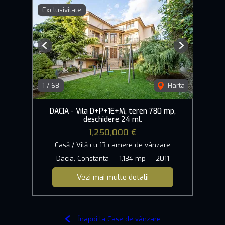
Exclusivitate
Previous
Next
1
/
68
Harta
DACIA - Vila D+P+1E+M, teren 780 mp,
deschidere 24 ml.
1,250,000 €
Casă / Vilă cu 13 camere de vânzare
Dacia, Constanta
1,134 mp
2011
Vezi mai multe detalii
Înapoi la Case de vânzare