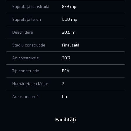
valoarea și o crește în timp.
Suprafață construită
899 mp
Aceasta nu este doar o proprietate, ci un activ imobiliar
Suprafață teren
500 mp
matur, cu potențial clar de randament și apreciere. O alegere
inspirată pentru cei care caută stabilitate, calitate și o
Deschidere
30.5 m
investiție care să spună o poveste pe termen lung.
SUNA ACUM pentru detalii suplimentare sau pentru
Stadiu construcție
Finalizată
programarea unei vizionări
An construcție
2017
Tip construcție
BCA
Număr etaje clădire
2
Are mansardă
Da
Facilități