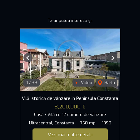
Te-ar putea interesa și:
Previous
Next
1
/
39
Video
Harta
Vilă istorică de vânzare în Peninsula Constanța
3,200,000 €
Casă / Vilă cu 12 camere de vânzare
Ultracentral, Constanta
760 mp
1890
Vezi mai multe detalii