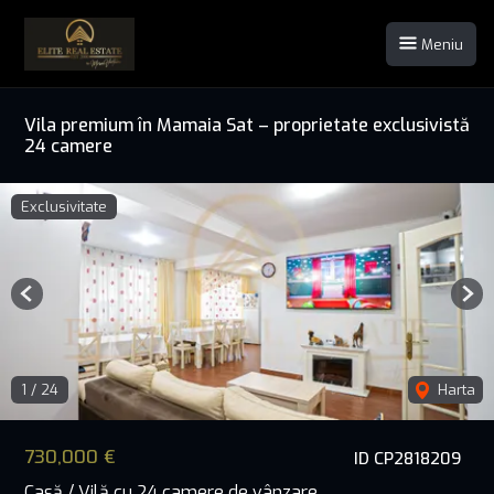
Meniu
Vila premium în Mamaia Sat – proprietate exclusivistă
24 camere
Exclusivitate
Previous
Nex
1
/
24
Harta
730,000 €
ID CP2818209
Casă / Vilă cu 24 camere de vânzare