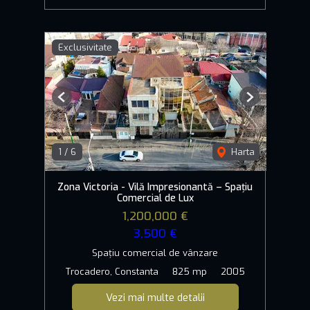
Exclusivitate
Previous
Next
1
/
6
Harta
Zona Victoria - Vilă Impresionantă – Spațiu
Comercial de Lux
1,200,000 €
3,500 €
Spațiu comercial de vânzare
Trocadero, Constanta
825 mp
2005
Vezi mai multe detalii