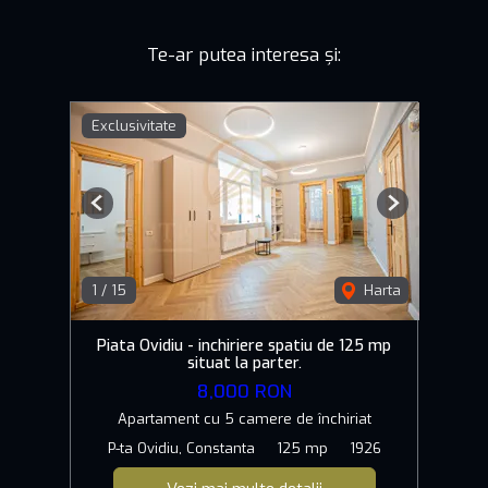
Te-ar putea interesa și:
Exclusivitate
Previous
Next
1
/
15
Harta
Piata Ovidiu - inchiriere spatiu de 125 mp
situat la parter.
8,000 RON
Apartament cu 5 camere de închiriat
P-ta Ovidiu, Constanta
125 mp
1926