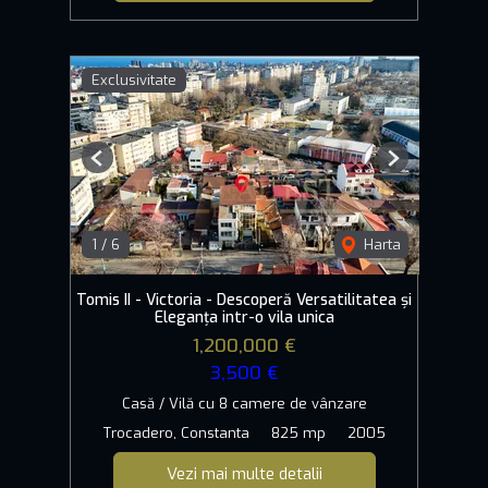
Exclusivitate
Previous
Next
1
/
6
Harta
Tomis II - Victoria - Descoperă Versatilitatea și
Eleganța intr-o vila unica
1,200,000 €
3,500 €
Casă / Vilă cu 8 camere de vânzare
Trocadero, Constanta
825 mp
2005
Vezi mai multe detalii