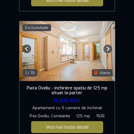
Vezi mai multe detalii
Exclusivitate
Previous
Next
1
/
15
Harta
Piata Ovidiu - inchiriere spatiu de 125 mp
situat la parter.
8,000 RON
Apartament cu 5 camere de închiriat
P-ta Ovidiu, Constanta
125 mp
1926
Vezi mai multe detalii