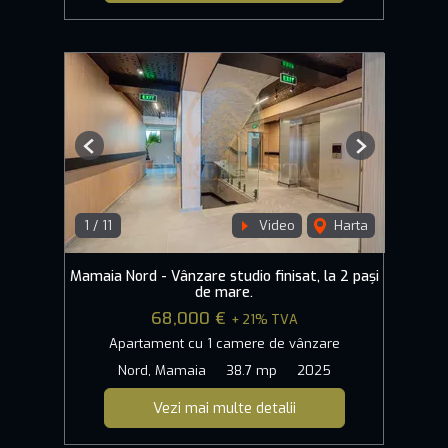
Previous
Next
1
/
11
Video
Harta
Mamaia Nord - Vânzare studio finisat, la 2 pași
de mare.
68,000 €
+ 21% TVA
Apartament cu 1 camere de vânzare
Nord, Mamaia
38.7 mp
2025
Vezi mai multe detalii