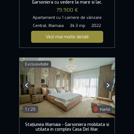
Garsoniera cu vedere la mare si lac.
79,900 €
Apartament cu 1 camere de vânzare
Central, Mamaia
34.3 mp
2022
Vezi mai multe detalii
Exclusivitate
Previous
Next
1
/
25
Harta
Stațiunea Mamaia - Garsoniera mobilata si
utilata in complex Casa Del Mar.