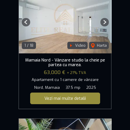
Previous
Next
1
/
18
Video
Harta
Mamaia Nord - Vânzare studio la cheie pe
partea cu marea.
63,000 €
+ 21% TVA
Apartament cu 1 camere de vânzare
Nord, Mamaia
37.5 mp
2025
Vezi mai multe detalii