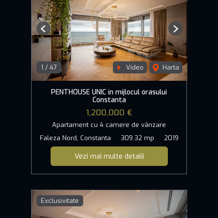
Previous
Next
1
/
47
Video
Harta
PENTHOUSE UNIC in mijlocul orasului
Constanta
1,200,000 €
Apartament cu 4 camere de vânzare
Faleza Nord, Constanta
309.32 mp
2019
Vezi mai multe detalii
Exclusivitate