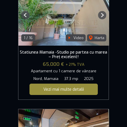
Previous
Next
1
/
16
Video
Harta
Statiunea Mamaia -Studio pe partea cu marea
– Preț excelent!
65,000 €
+ 21% TVA
Apartament cu 1 camere de vânzare
Nord, Mamaia
37.3 mp
2025
Vezi mai multe detalii