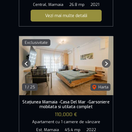
Central, Mamaia
26.8 mp
2021
Vezi mai multe detalii
Exclusivitate
Previous
Next
1
/
25
Harta
Stațiunea Mamaia -Casa Del Mar -Garsoniere
mobilata si utilata complet
110,000 €
Apartament cu 1 camere de vânzare
Est, Mamaia
45.4 mp
2022