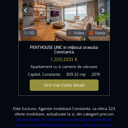
Previous
Next
1
/
50
Video
Harta
PENTHOUSE UNIC in mijlocul orasului
Constanta
1,200,000 €
Apartament cu 4 camere de vânzare
Capitol, Constanta
309.32 mp
2019
Vezi mai multe detalii
Elite Exclusiv, Agenție imobiliară Constanta, va ofera 223
oferte imobiliare, actualizate la zi, din categorii precum
apartamente de vânzare Constanta
,
apartamente de
vânzare Constanta
,
apartamente de vânzare Mamaia
,