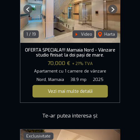
Previous
Next
1
/
19
Video
Harta
OFERTA SPECIALA!!! Mamaia Nord - Vânzare
studio finisat la doi pași de mare.
70,000 €
+ 21% TVA
Apartament cu 1 camere de vânzare
Nord, Mamaia
38.9 mp
2025
Vezi mai multe detalii
Te-ar putea interesa și:
Exclusivitate