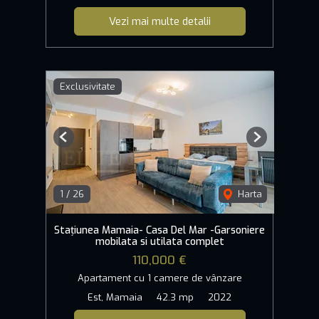
Vezi mai multe detalii
Exclusivitate
Previous
Next
1
/
26
Harta
Stațiunea Mamaia- Casa Del Mar -Garsoniere
mobilata si utilata complet
110,000 €
Apartament cu 1 camere de vânzare
Est, Mamaia
42.3 mp
2022