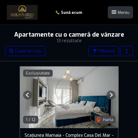
Sună acum
Meniu
Apartamente cu o cameră de vânzare
13 rezultate
Caută din nou
Filtrează
Exclusivitate
Previous
Next
1
/
12
Harta
Stațiunea Mamaia - Complex Casa Del Mar -