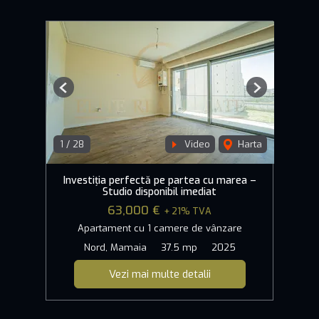
Previous
Next
1
/
28
Video
Harta
Investiția perfectă pe partea cu marea –
Studio disponibil imediat
63,000 €
+ 21% TVA
Apartament cu 1 camere de vânzare
Nord, Mamaia
37.5 mp
2025
Vezi mai multe detalii