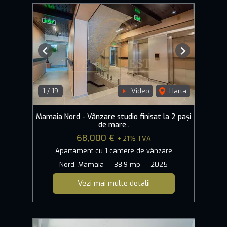
Previous
Next
1
/
19
Video
Harta
Mamaia Nord - Vânzare studio finisat la 2 pași
de mare..
68,000 €
+ 21% TVA
Apartament cu 1 camere de vânzare
Nord, Mamaia
38.9 mp
2025
Vezi mai multe detalii