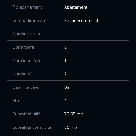
aer liber. Se vinde complet mobilat și utilat, astfel încât te
Tip apartament
Apartament
poți bucura imediat de el, fără nicio bătaie de cap.
Compartimentare
Semidecomandat
Priveliștea către lac este absolut superbă, oferind un cadru
liniștit și spectaculos, perfect pentru dimineți liniștite sau
Număr camere
3
seri romantice.
Fie că îl cauți pentru vacanțele tale de vară, fie ca investiție
Dormitoare
2
în regim hotelier, acest apartament este alegerea potrivită!
Număr bucătării
1
Număr băi
2
Geam la baie
Da
Etaj
4
Suprafață utilă
70.55 mp
Suprafață construită
85 mp