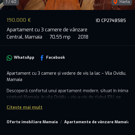
1
/
40
Harta
190,000 €
ID CP2748585
Apartament cu 3 camere de vânzare
Central, Mamaia
70.55 mp
2018
WhatsApp
Facebook
Apartament cu 3 camere și vedere de vis la lac – Vila Ovidiu,
Mamaia
Descoperă confortul unui apartament modern, situat în inima
stațiunii Mamaia, în vila Ovidiu – vis-a-vis de clubul IDU, pe
partea cu marea. Această proprietate cochetă îți oferă
Citește mai mult
combinația perfectă între relaxarea de vacanță și
rafinamentul unui spațiu elegant, gata de mutare.
Oferte imobiliare Mamaia
Apartamente de vânzare Mamaia
Apartamentul este compus din 3 camere luminoase, 2 băi și
o terasă spațioasă – ideală pentru momente de relaxare în