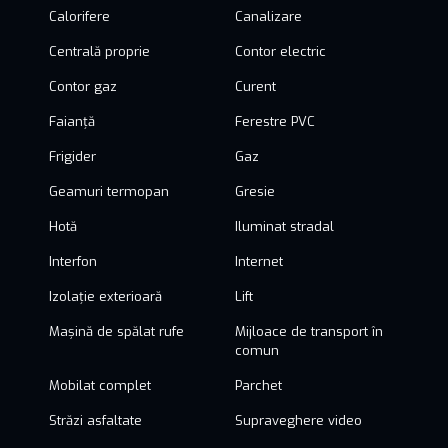
Calorifere
Canalizare
Centrală proprie
Contor electric
Contor gaz
Curent
Faianță
Ferestre PVC
Frigider
Gaz
Geamuri termopan
Gresie
Hotă
Iluminat stradal
Interfon
Internet
Izolație exterioară
Lift
Mașină de spălat rufe
Mijloace de transport în
comun
Mobilat complet
Parchet
Străzi asfaltate
Supraveghere video