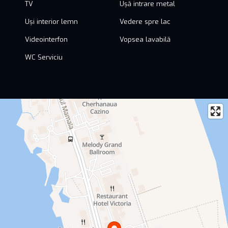
TV
Ușă intrare metal
Uși interior lemn
Vedere spre lac
Videointerfon
Vopsea lavabilă
WC Serviciu