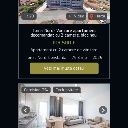
1
/
20
Video
Harta
Tomis Nord- Vanzare apartament
decomandat cu 2 camere, bloc nou.
108,500 €
Apartament cu 2 camere de vânzare
Tomis Nord, Constanta
75.8 mp
2025
Vezi mai multe detalii
Comision 0%
Exclusivitate
Previous
Next