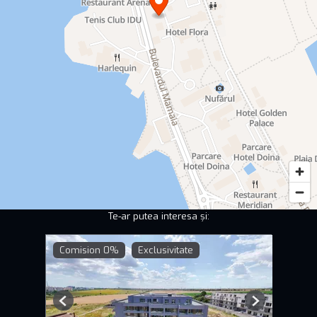
Te-ar putea interesa și:
Comision 0%
Exclusivitate
Previous
Next