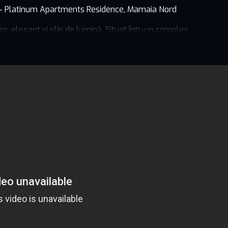
– Platinum Apartments Residence, Mamaia Nord
n, elegant și plin de lumină. Situat într-un complex
eră un stil de viață relaxat și rafinat.
timp petrecut în familie
e și aer curat