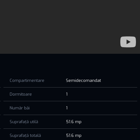
ată
ate
n MDF
Compartimentare
Semidecomandat
în ordine.
Dormitoare
1
Număr băi
1
de pe litoral, aproape de plajă, restaurante, beach baruri și
Suprafață utilă
51.6 mp
Suprafață totală
51.6 mp