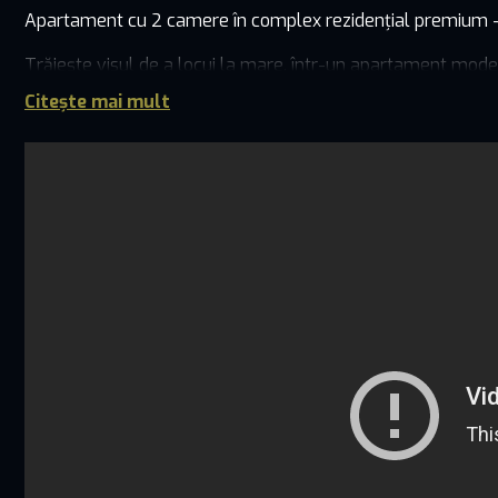
Apartament cu 2 camere în complex rezidențial premium 
Trăiește visul de a locui la mare, într-un apartament moder
exclusivist, la doar câțiva pași de plajă, acest apartament of
Citește mai mult
Detalii apartament – Nr. 310:
2 camere spațioase și bine compartimentate
Living cu bucătărie open-space – ideal pentru relaxare sau 
Dormitor confortabil
Baie complet echipată, cu finisaje moderne
Balcon deschis, generos – perfect pentru momente de linișt
Posibilitate achiziție loc de parcare: 15.000 Euro + TVA
Dotări și finisaje premium:
Încălzire în pardoseală
Centrală termică Ariston și aer condiționat Mitsubishi
Tâmplărie aluminiu cu geam triplu
Ușă de intrare Dierre (Italia), uși interioare Filomuro
Parchet SPC – durabil, elegant, ușor de întreținut