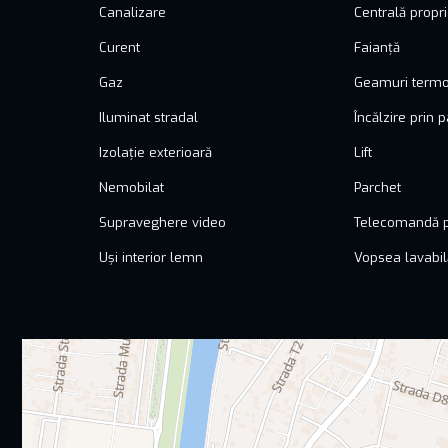
Canalizare
Centrală propr
Curent
Faianță
Gaz
Geamuri term
Iluminat stradal
Încălzire prin 
Izolație exterioară
Lift
Nemobilat
Parchet
Supraveghere video
Telecomandă p
Uși interior lemn
Vopsea lavabil