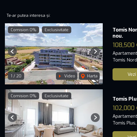
Te-ar putea interesa și:
Tomis No
Comision 0%
Exclusivitate
nou.
108,500 
Apartament
Previous
Next
Tomis Nord
Vezi
1
/
20
Video
Harta
Comision 0%
Exclusivitate
Tomis Plu
102,000 
Apartament
Previous
Next
Tomis Plus,