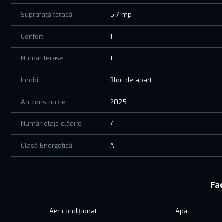
Pentru mai multe detalii sau pentru programarea unei vizio
Suprafață terasă
5.7 mp
Confort
1
Număr terase
1
Imobil
Bloc de apart.
An construcție
2025
Număr etaje clădire
7
Clasă Energetică
A
Fac
Aer condiționat
Apă