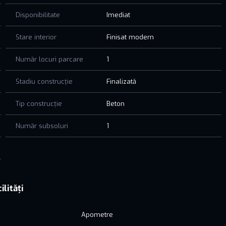
nări, vă rugăm să ne contactați.
Disponibilitate
Imediat
Stare interior
Finisat modern
Număr locuri parcare
1
Stadiu construcție
Finalizată
Tip construcție
Beton
Număr subsoluri
1
ilități
Apometre