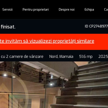
Servicii
Pentru proprietari
Despre noi
Echipa
Ca
inisat.
ID CP2748977
te invităm să vizualizezi proprietăți similare
 cu 2 camere de vânzare
Nord, Mamaia
51.6 mp
2025