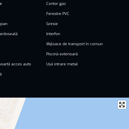
ie
Contor gaz
Ferestre PVC
opan
Gresie
pardoseală
Interfon
Mijloace de transport în comun
Piscină exterioară
oartă acces auto
Ușă intrare metal
ă