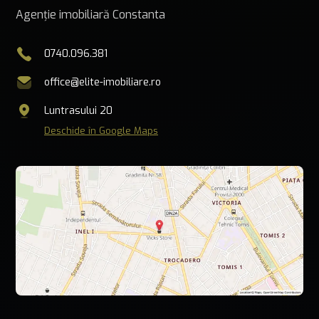
Agenție imobiliară Constanta
0740.096.381
office@elite-imobiliare.ro
Luntrasului 20
Deschide în Google Maps