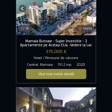
Previous
Next
1
/
18
Harta
Mamaia Butoaie - Super Investitie - 3
Apartamente pe Același Etaj -Vedere la Lac
375,000 €
Hotel / Pensiune de vânzare
Central, Mamaia
151.2 mp
2020
Vezi mai multe detalii