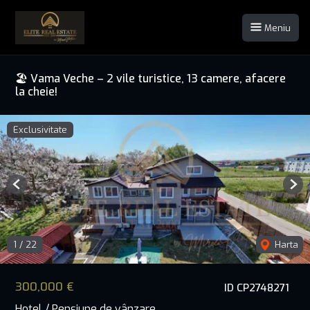
Meniu
🏖️ Vama Veche – 2 vile turistice, 13 camere, afacere
la cheie!
Exclusivitate
Previous
Nex
1
/
22
Harta
300,000 €
ID CP2748271
Hotel / Pensiune de vânzare