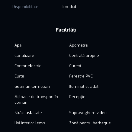
Disponibilitate
Imediat
Facilități
Apă
Apometre
Canalizare
Centrală proprie
Contor electric
Curent
Curte
Ferestre PVC
Geamuri termopan
Iluminat stradal
Mijloace de transport în
Recepție
comun
Străzi asfaltate
Supraveghere video
Uși interior lemn
Zonă pentru barbeque