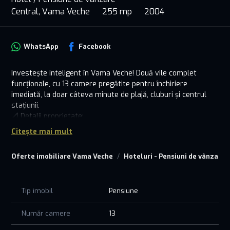
Central, Vama Veche
255 mp
2004
WhatsApp
Facebook
Investește inteligent în Vama Veche! Două vile complet
funcționale, cu 13 camere pregătite pentru închiriere
imediată, la doar câteva minute de plajă, cluburi și centrul
stațiunii.
📐 Detalii proprietate:
2 vile P+1, complet mobilate și utilate
Citește mai mult
13 camere în total – confort pentru turiști
Vilă principală: 9 camere, foișor, zonă barbeque, spații de
Oferte imobiliare Vama Veche
Hoteluri - Pensiuni de vânzare
relaxare
Vilă secundară: 4 camere – perfectă pentru diversificare sau
închiriere separată
Tip imobil
Pensiune
Teren: 500 mp proprietate, curte amenajată, spațiu verde și
potențial de extindere
💰 Avantaje investiționale:
Număr camere
13
Afacere activă în regim hotelier, cu clienți recurenți și