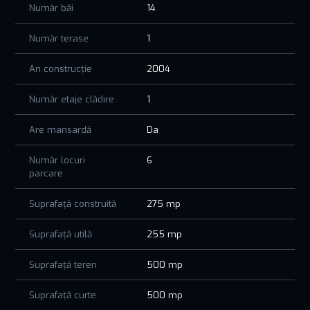
reputație locală
Număr băi
14
Generare de venituri constante în sezon
Preluare imediată, fără investiții suplimentare
Număr terase
1
🎯 Potrivit pentru:
Investitori care vor randament rapid
An construcție
2004
Antreprenori în turism
Familii ce doresc un business stabil la malul mării
Număr etaje clădire
1
📞 Sună acum pentru detalii și vizionare!
Are mansardă
Da
Număr locuri
6
parcare
Suprafață construită
275 mp
Suprafață utilă
255 mp
Suprafață teren
500 mp
Suprafață curte
500 mp