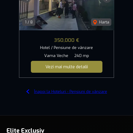
Previous
Next
1
/
8
Harta
350,000 €
Hotel / Pensiune de vânzare
Vama Veche
240 mp
Vezi mai multe detalii
Înapoi la Hoteluri - Pensiuni de vânzare
Elite Exclusiv