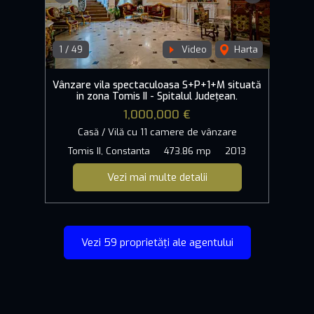
1
/
49
Video
Harta
Vânzare vila spectaculoasa S+P+1+M situată
in zona Tomis II - Spitalul Județean.
1,000,000 €
Casă / Vilă cu 11 camere de vânzare
Tomis II, Constanta
473.86 mp
2013
Vezi mai multe detalii
Vezi 59 proprietăți ale agentului