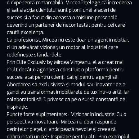
o experiență remarcabilă. Mircea înțelege că încrederea
și satisfacția clientului sunt pilonii unei afaceri de
succes și a făcut din aceasta o misiune personală,
devenind un partener de necontestat pentru cei care
caută excelența.
Ca profesionist, Mircea nu este doar un agent imobiliar,
ci un adevărat vizionar, un motor al industriei care
redefinește standardele.
Prin Elite Exclusiv by Mircea Vințeanu, el a creat mai
mult decât o agenție: a construit o platformă pentru
succes, atât pentru clienți, cât și pentru agenții săi.
Abordarea sa exclusivistă și modul său inovator de a
gândi au transformat imobiliarele de lux într-o artă, iar
colaboratorii săi îl privesc ca pe o sursă constantă de
inspirație.
Puncte forte suplimentare: • Vizionar în industrie: Cu o
perspectivă inovatoare, Mircea nu doar răspunde
cerințelor pieței, ci anticipează nevoile și creează
oportunități unice; • Inspirație pentru alții: Prin exemplul