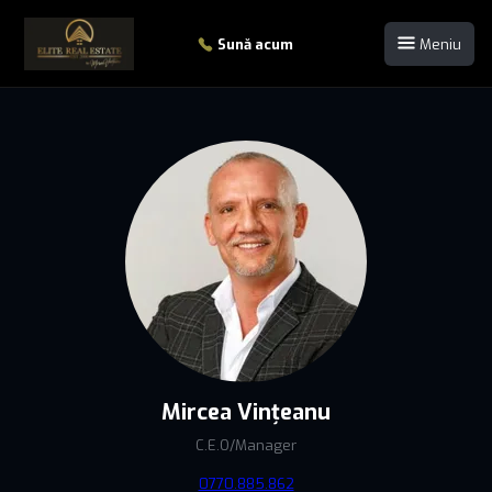
Sună acum
Meniu
Mircea Vințeanu
C.E.O/Manager
0770.885.862