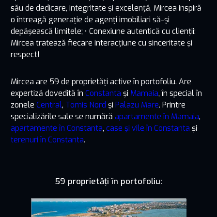
său de dedicare, integritate și excelență, Mircea inspiră
o întreagă generație de agenți imobiliari să-și
depășească limitele; • Conexiune autentică cu clienții:
Mircea tratează fiecare interacțiune cu sinceritate și
respect!
Mircea are 59 de proprietăți active în portofoliu. Are
expertiză dovedită în
Constanta
și
Mamaia
, în special în
zonele
Central
,
Tomis Nord
și
Palazu Mare
. Printre
specializările sale se numără
apartamente în Mamaia
,
apartamente în Constanta
,
case și vile în Constanta
și
terenuri în Constanta
.
59 proprietăți în portofoliu: