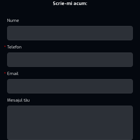
Scrie-mi acum:
Nume
Telefon
Email
Mesajul tău