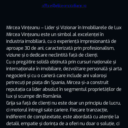
office@elite-imobiliare.ro
Mircea Vințeanu – Lider și Vizionar în Imobiliarele de Lux
Mircea Vințeanu este un simbol al excelenței în
industria imobiliară, cu o experiență impresionantă de
aproape 30 de ani, caracterizată prin profesionalism,
viziune și o dedicare neclintită față de clienți.
Cu o pregătire solidă obținută prin cursuri naționale și
internaționale în imobiliare, dezvoltare personală și arta
negocierii și cu o carieră care include ani valoroși
petrecuți pe piața din Spania, Mircea și-a construit
reputația ca lider absolut în segmentul proprietăților de
lux și scumpe din România.
Grija sa față de clienți nu este doar un principiu de lucru,
ci motorul întregii sale cariere. Fiecare tranzacție,
indiferent de complexitate, este abordată cu atenție la
detalii, empatie și dorința de a oferi nu doar o soluție, ci