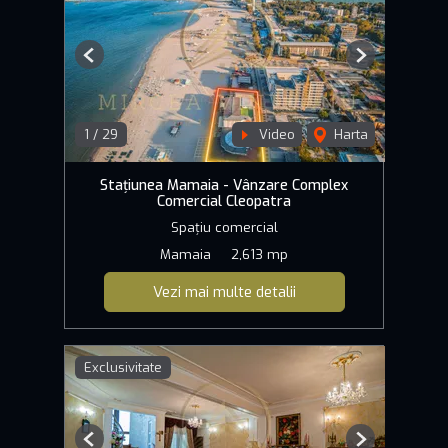
Previous
Next
1
/
29
Video
Harta
Stațiunea Mamaia - Vânzare Complex
Comercial Cleopatra
Spațiu comercial
Mamaia
2,613 mp
Vezi mai multe detalii
Exclusivitate
Previous
Next