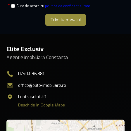
Sunt de acord cu
politica de confidențialitate
Trimite mesajul
Elite Exclusiv
Agenție imobiliară Constanta
0740.096.381
office@elite-imobiliare.ro
Luntrasului 20
Deschide în Google Maps