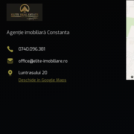
Agenție imobiliară Constanta
0740.096.381
office@elite-imobiliare.ro
Luntrasului 20
Deschide în Google Maps