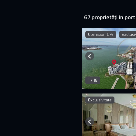
67 proprietăți în port
Comision 0%
Exclusi
Previous
1
/
18
Exclusivitate
Previous