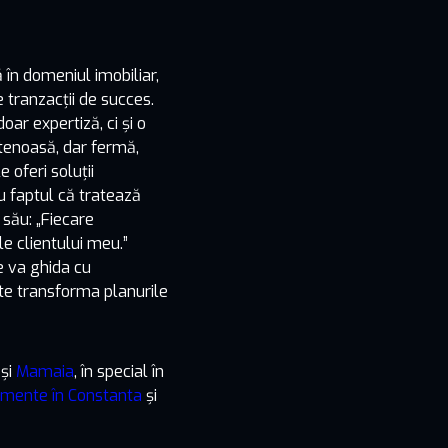
 în domeniul imobiliar,
e tranzacții de succes.
ar expertiză, ci și o
etenoasă, dar fermă,
e oferi soluții
u faptul că tratează
 său: „Fiecare
le clientului meu.”
e va ghida cu
ate transforma planurile
și
Mamaia
, în special în
mente în Constanta
și