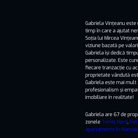
Gabriela Vințeanu este 
timp în care a ajutat ne
Soția lui Mircea Vințean
viziune bazată pe valori
Gabriela își dedică timpu
personalizate. Este cuno
fiecare tranzacție cu ac
proprietate vândută est
Gabriela este mai mult 
profesionalism și empat
imobiliare în realitate!
Gabriela are 67 de propr
zonele
Tomis Nord
,
Inel 
apartamente în Mamai