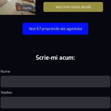
Vezi mai multe detalii
Harta
Vezi 67 proprietăți ale agentului
Scrie-mi acum:
Nume
Telefon