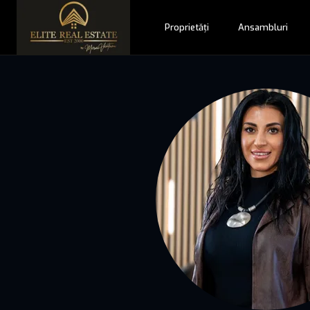
Proprietăți
Ansambluri