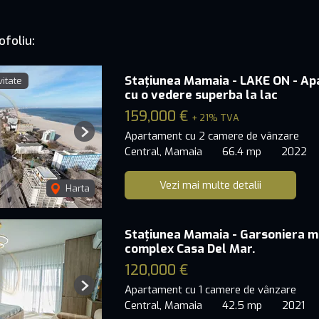
ofoliu:
Stațiunea Mamaia - LAKE ON - A
vitate
cu o vedere superba la lac
159,000 €
+ 21% TVA
Apartament cu 2 camere de vânzare
Next
Central, Mamaia
66.4 mp
2022
Vezi mai multe detalii
Harta
Stațiunea Mamaia - Garsoniera mob
complex Casa Del Mar.
120,000 €
Apartament cu 1 camere de vânzare
Next
Central, Mamaia
42.5 mp
2021