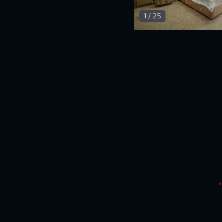
1
/
25