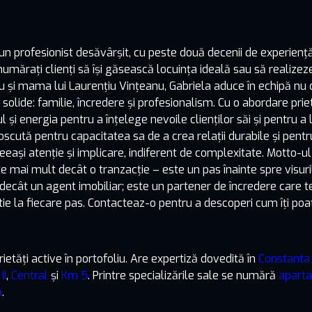
un profesionist desăvârșit, cu peste două decenii de experiență
numărați clienți să își găsească locuința ideală sau să realizez
u și mama lui Laurențiu Vințeanu, Gabriela aduce în echipă nu do
 solide: familie, încredere și profesionalism. Cu o abordare pri
l și energia pentru a înțelege nevoile clienților săi și pentru a l
scută pentru capacitatea sa de a crea relații durabile și pentr
eeași atenție și implicare, indiferent de complexitate. Motto-ul
e mai mult decât o tranzacție – este un pas înainte spre visuri
decât un agent imobiliar; este un partener de încredere care t
ie la fiecare pas. Contacteaz-o pentru a descoperi cum îți po
ietăți active în portofoliu. Are expertiză dovedită în
Constanta
II
,
Central
și
Km 5
. Printre specializările sale se numără
aparta
a
.