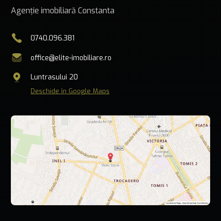
Agenție imobiliară Constanta
0740.096.381
office@elite-imobiliare.ro
Luntrasului 20
Deschide în Google Maps