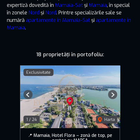
expertiză dovedită în
Mamaia-Sat
și
Mamaia
, în special
în zonele
Nord
și
Nord
. Printre specializările sale se
numără
apartamente în Mamaia-Sat
și
apartamente în
Mamaia
.
18 proprietăți în portofoliu:
Exclusivitate
Previous
Next
1
/
24
Harta
📍 Mamaia, Hotel Flora – zonă de top, pe