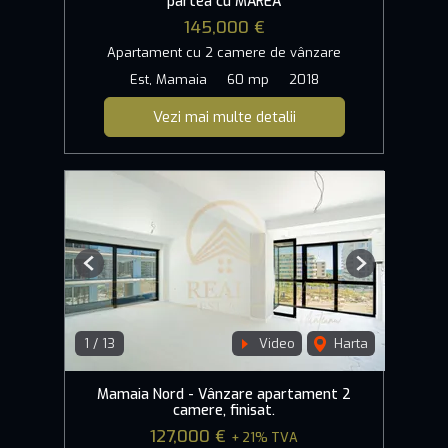
partea cu MAREA
145,000 €
Apartament cu 2 camere de vânzare
Est, Mamaia
60 mp
2018
Vezi mai multe detalii
Previous
Next
1
/
13
Video
Harta
Mamaia Nord - Vânzare apartament 2
camere, finisat.
127,000 €
+ 21% TVA