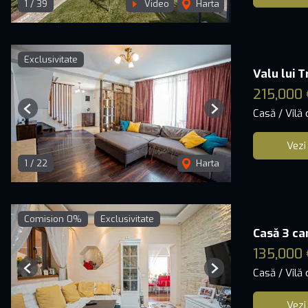
1
/
39
Video
Harta
Exclusivitate
Valu lui 
215,000 
Casă / Vilă
Previous
Next
Vezi
1
/
22
Harta
Comision 0%
Exclusivitate
Casă 3 cam
135,000 
Casă / Vilă
Previous
Next
Vezi