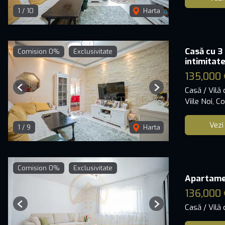
1
/
10
Harta
Casă cu 3
Comision 0%
Exclusivitate
intimitat
135,000 
Casă / Vilă
Previous
Next
Viile Noi, C
Vezi
1
/
9
Harta
Comision 0%
Exclusivitate
Apartament
136,000 
Casă / Vilă
Previous
Next