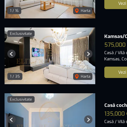
Vezi
1
/
16
Harta
Exclusivitate
Kamsas/Co
575,000
Casă / Vilă
Previous
Next
Kamsas, Co
Vezi
1
/
35
Harta
Exclusivitate
Casă coche
135,000 
Casă / Vilă
Previous
Next