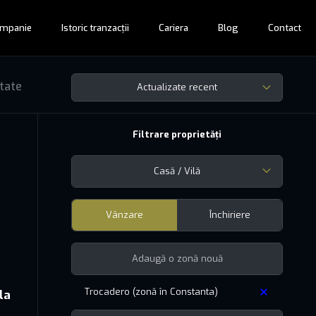
mpanie
Istoric tranzacții
Cariera
Blog
Contact
ltate
Actualizate recent
Filtrare proprietăți
Casă / Vilă
Vânzare
Închiriere
Trocadero (zonă în Constanta)
la