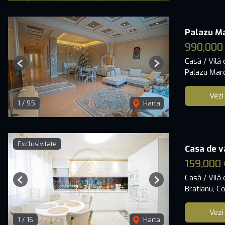
Palazu Ma
990,000
Casă / Vilă
Previous
Next
Palazu Mar
Vezi
1
/
95
Harta
Exclusivitate
Casa de v
159,000 
Casă / Vilă
Previous
Next
Bratianu, C
Vezi
1
/
16
Harta