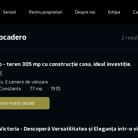
Servicii
Pentru proprietari
Despre noi
Echipa
Ca
rocadero
2 rezu
 - teren 305 mp cu construcție casa, ideal investiție.
€
 cu 3 camere de vânzare
 Constanta
77 mp
1970
 mai multe detalii
 Victoria - Descoperă Versatilitatea și Eleganța intr-o vi