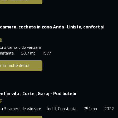
 camere, cocheta în zona Anda -Liniște, confort și
e
€
 cu 3 camere de vânzare
onstanta
59.7 mp
1977
 mai multe detalii
 in vila , Curte , Garaj - Pod butelii
€
 cu 3 camere de vânzare
Inel II, Constanta
75.1 mp
2022