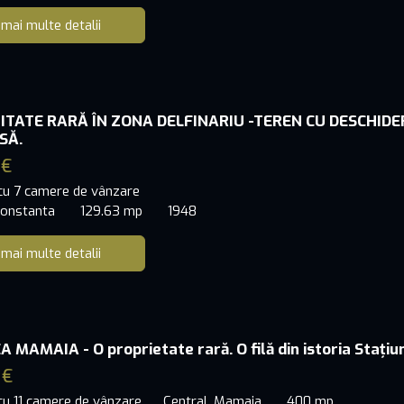
 mai multe detalii
TATE RARĂ ÎN ZONA DELFINARIU -TEREN CU DESCHIDE
SĂ.
 €
 cu 7 camere de vânzare
 Constanta
129.63 mp
1948
 mai multe detalii
MAMAIA - O proprietate rară. O filă din istoria Stațiuni
 €
 cu 11 camere de vânzare
Central, Mamaia
400 mp