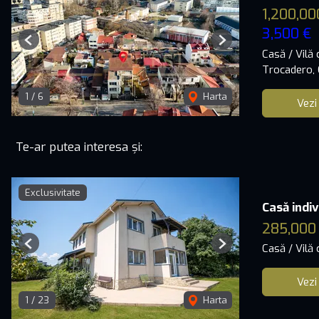
1,200,00
3,500 €
Previous
Next
Casă / Vilă
Trocadero,
1
/
6
Harta
Vezi
Te-ar putea interesa și:
Exclusivitate
Casă indi
285,000
Casă / Vilă
Previous
Next
Vezi
1
/
23
Harta