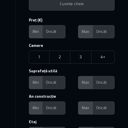
Preț (€)
Min
Max
Camere
1
2
3
4+
Suprafață utilă
Min
Max
An construcție
Min
Max
Etaj