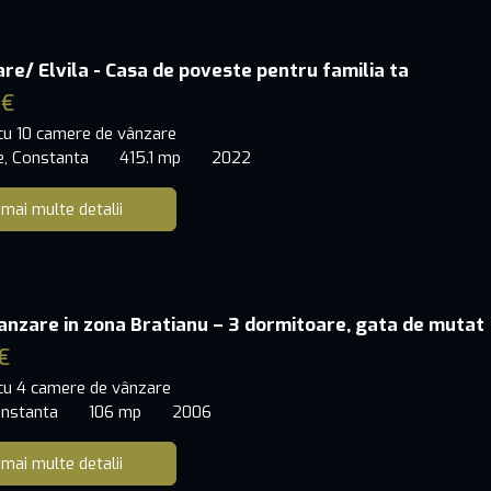
re/ Elvila - Casa de poveste pentru familia ta
 €
 cu 10 camere de vânzare
e, Constanta
415.1 mp
2022
 mai multe detalii
anzare in zona Bratianu – 3 dormitoare, gata de mutat
€
 cu 4 camere de vânzare
onstanta
106 mp
2006
 mai multe detalii