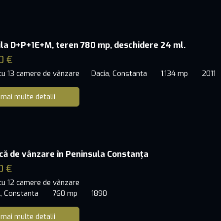
ila D+P+1E+M, teren 780 mp, deschidere 24 ml.
0 €
 cu 13 camere de vânzare
Dacia, Constanta
1,134 mp
2011
 mai multe detalii
rică de vânzare în Peninsula Constanța
0 €
 cu 12 camere de vânzare
l, Constanta
760 mp
1890
 mai multe detalii