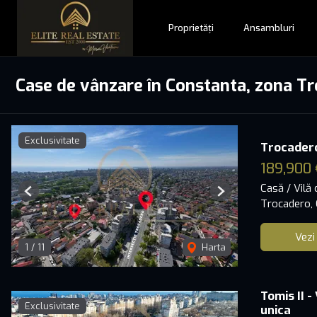
Proprietăți
Ansambluri
Case de vânzare în Constanta, zona T
Exclusivitate
Trocadero
189,900 
Casă / Vilă
Previous
Next
Trocadero,
Vezi
1
/
11
Harta
Tomis II -
Exclusivitate
unica