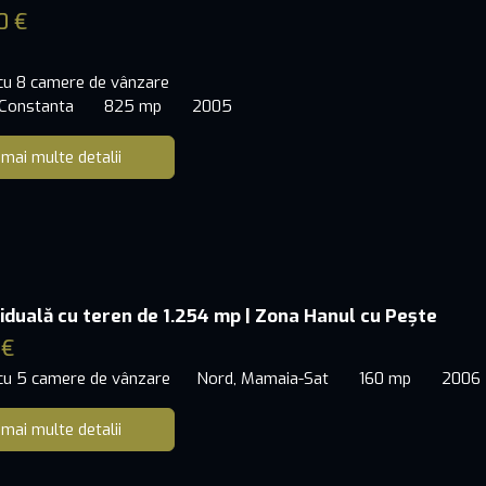
0 €
 cu 8 camere de vânzare
 Constanta
825 mp
2005
 mai multe detalii
viduală cu teren de 1.254 mp | Zona Hanul cu Pește
 €
 cu 5 camere de vânzare
Nord, Mamaia-Sat
160 mp
2006
 mai multe detalii