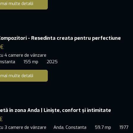
 mai multe detalii
mpozitori - Resedinta creata pentru perfectiune
 €
 cu 4 camere de vânzare
nstanta
155 mp
2025
 mai multe detalii
tă în zona Anda | Liniște, confort și intimitate
€
 cu 3 camere de vânzare
Anda, Constanta
59.7 mp
1977