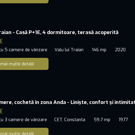
Traian - Casă P+1E, 4 dormitoare, terasă acoperită
€
 cu 5 camere de vânzare
Valu lui Traian
146 mp
2020
 mai multe detalii
ere, cochetă în zona Anda - Liniște, confort și intimita
€
 cu 3 camere de vânzare
CET, Constanta
59.7 mp
1977
 mai multe detalii