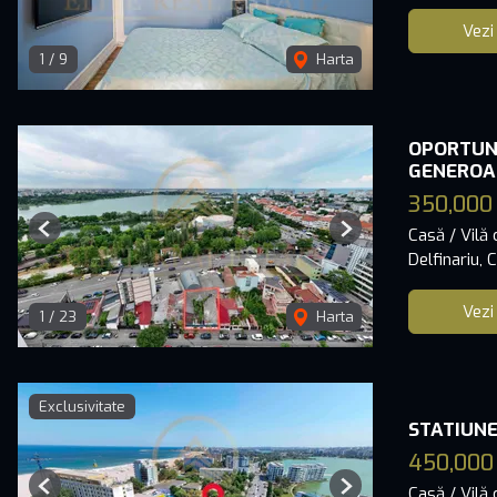
Vezi
1
/
9
Harta
OPORTUNI
GENEROA
350,000
Casă / Vilă
Previous
Next
Delfinariu,
Vezi
1
/
23
Harta
Exclusivitate
STATIUNEA 
450,000
Casă / Vilă
Previous
Next