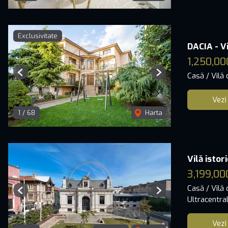
Exclusivitate
DACIA - V
1,250,00
Casă / Vilă
Previous
Next
Vezi
1
/
68
Harta
Vilă isto
3,199,00
Casă / Vilă
Previous
Next
Ultracentra
Vezi