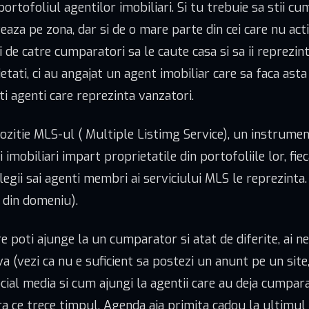
tofoliul agentilor imobiliari. Si tu trebuie sa stii cum
veaza pe zona, dar si de o mare parte din cei care nu ac
i de catre cumparatori sa le caute casa si sa ii reprezi
ati, ci au angajat un agent imobiliar care sa faca asta 
ti agenti care reprezinta vanzatori.
pozitie MLS-ul ( Multiple Listimg Service), un instrumen
i imobiliari impart proprietatile din portofoliile lor, 
olegii sai agenti membri ai serviciului MLS le reprezinta
r din domeniu).
e poti ajunge la un cumparator si atat de diferite, ai 
 (vezi ca nu e suficient sa postezi un anunt pe un site
cial media si cum ajungi la agentii care au deja cumparat
 ce trece timpul. Agenda aia primita cadou la ultimul C