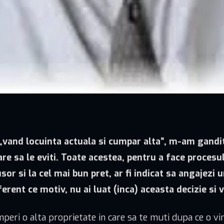
 „vand locuinta actuala si cumpar alta”, m-am gandit
 care sa le eviti. Toate acestea, pentru a face procesu
 usor si la cel mai bun pret, ar fi indicat sa angajezi
erent ce motiv, nu ai luat (inca) aceasta decizie si v
cumperi o alta proprietate in care sa te muti dupa ce o vi