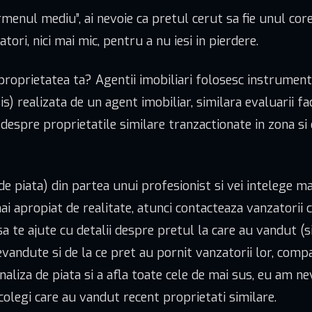
rmenul mediu”, ai nevoie ca pretul cerut sa fie unul co
ri, nici mai mic, pentru a nu iesi in pierdere.
proprietatea ta? Agentii imobiliari folosesc instrument
realizata de un agent imobiliar, similara evaluarii facu
despre proprietatile similare tranzactionate in zona si de
de piata) din partea unui profesionist si vei intelege m
 mai apropiat de realitate, atunci contacteaza vanzatorii
sa te ajute cu detalii despre pretul la care au vandut (si
vandute si de la ce pret au pornit vanzatorii lor, compa
naliza de piata si a afla toate cele de mai sus, eu am ne
si colegi care au vandut recent proprietati similare.