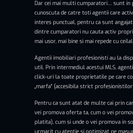
Dar cei mai multi cumparatori… sunt in por
cunoscuta de catre toti agentii care acti
interes punctual, pentru ca sunt angajat
dintre cumparatori nu cauta activ propriet
mai usor, mai bine si mai repede cu ceilal
Agentii imobiliari profesionisti au la dis
util. Prin intermediul acestui MLS, agenti
click-uri la toate proprietatile pe care c
„marfa” (accesibila strict profesionistilo
Pentru ca sunt atat de multe cai prin car
vei promova oferta ta, cum o vei promova
platita), cum si unde o vei promova in so
urmarit cu atentie si optimizat pe masura