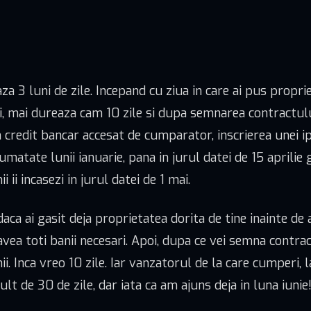
za 3 luni de zile. Incepand cu ziua in care ai pus propr
 mai dureaza cam 10 zile si dupa semnarea contractulu
 credit bancar accesat de cumparator, inscrierea unei ip
umatate lunii ianuarie, pana in jurul datei de 15 aprili
ii incasezi in jurul datei de 1 mai.
aca ai gasit deja proprietatea dorita de tine inainte de 
avea toti banii necesari. Apoi, dupa ce vei semna contra
. Inca vreo 10 zile. Iar vanzatorul de la care cumperi, l
t de 30 de zile, dar iata ca am ajuns deja in luna iunie