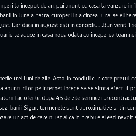
umperi la inceput de an, pui anunt cu casa la vanzare in
zi banii in luna a patra, cumperi in a cincea luna, se eli
gust. Dar daca in august esti in concediu….Bun venit 1 s
nuarie te aduce in casa noua odata cu inceperea toamnei!
ie trei luni de zile. Asta, in conditiile in care pretul 
a anunturilor pe internet incepe sa se simta efectul prom
torii fac oferte, dupa 45 de zile semnezi precontractu
zi banii. Sigur, termenele sunt aproximative si tin cont
are un act de care nu stiai ca iti trebuie si esti nevoit