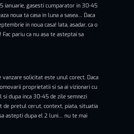
 15 ianuarie, gasesti cumparator in 30-45
bereaza noua ta casa in luna a sasea… Daca
eptembrie in noua casa! Iata, asadar, ca o
 Fac pariu ca nu asa te asteptai sa
de vanzare solicitat este unul corect. Daca
ovarii proprietatii si sa ai vizionari cu
l si dupa inca 30-45 de zile semnezi
 de pretul cerut, context, piata, situatia
 sa astepti dupa el 2 luni… nu te mai