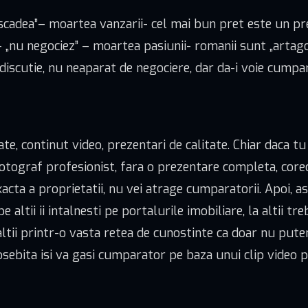
cadea”– moartea vanzarii- cel mai bun pret este un pr
; – „nu negociez” – moartea pasiunii- romanii sunt „artago
de discutie, nu neaparat de negociere, dar da-i voie cumpa
, continut video, prezentari de calitate. Chiar daca tu 
otograf profesionist, fara o prezentare completa, corect
xacta a proprietatii, nu vei atrage cumparatorii. Apoi, as
pe altii ii intalnesti pe portalurile imobiliare, la altii t
ltii printr-o vasta retea de cunostinte ca doar nu putem
osebita isi va gasi cumparator pe baza unui clip vide