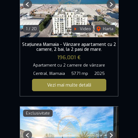
Previous
Next
1
/
20
Video
Harta
Stațiunea Mamaia - Vânzare apartament cu 2
camere, 2 bai, la 2 pasi de mare.
196,001 €
Apartament cu 2 camere de vânzare
Central, Mamaia
57.71 mp
2025
Vezi mai multe detalii
Exclusivitate
Previous
Next