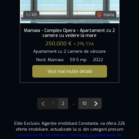
1
/
49
Harta
Mamaia - Complex Opera - Apartament cu 2
camere cu vedere la mare
250,000 €
+ 21% TVA
Apartament cu 2 camere de vânzare
Nord, Mamaia
59.5 mp
2022
Vezi mai multe detalii
Pagina anterioară
...
Pagina următoare
1
2
10
Elite Exclusiv, Agenție imobiliară Constanta, va ofera 226
oferte imobiliare, actualizate la zi, din categorii precum
apartamente de vânzare Constanta
,
apartamente de