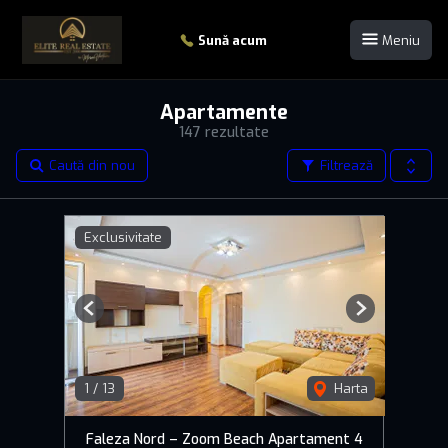
Sună acum
Meniu
Apartamente
147 rezultate
Caută din nou
Filtrează
Exclusivitate
Previous
Next
1
/
13
Harta
Faleza Nord – Zoom Beach Apartament 4