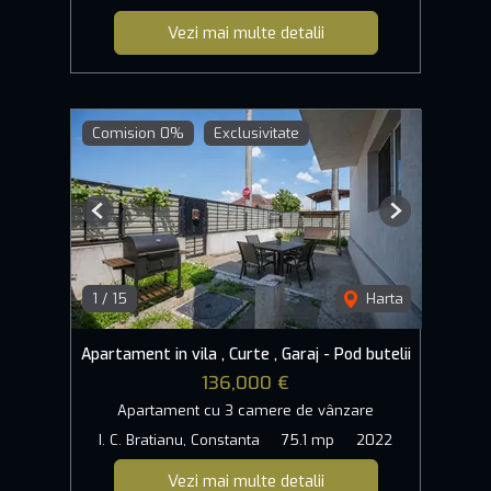
Vezi mai multe detalii
Comision 0%
Exclusivitate
Previous
Next
1
/
15
Harta
Apartament in vila , Curte , Garaj - Pod butelii
136,000 €
Apartament cu 3 camere de vânzare
I. C. Bratianu, Constanta
75.1 mp
2022
Vezi mai multe detalii