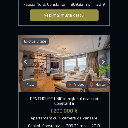
Faleza Nord, Constanta
309.32 mp
2019
Vezi mai multe detalii
Exclusivitate
Previous
Next
1
/
50
Video
Harta
PENTHOUSE UNIC in mijlocul orasului
Constanta
1,200,000 €
Apartament cu 4 camere de vânzare
Capitol, Constanta
309.32 mp
2019