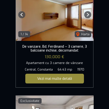
Previous
Next
1
/
14
Harta
De vanzare, Bd. Ferdinand – 3 camere, 3
balcoane inchise, decomandat
130,000 €
Apartament cu 3 camere de vânzare
Central, Constanta
64.43 mp
1970
Vezi mai multe detalii
Exclusivitate