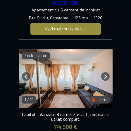
8,000 RON
Apartament cu 5 camere de închiriat
P-ta Ovidiu, Constanta
125 mp
1926
Vezi mai multe detalii
Exclusivitate
Previous
Next
1
/
19
Harta
Capitol - Vânzare 3 camere, etaj 1 , mobilat si
utilat complet.
174,900 €