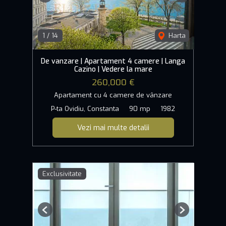
1
/
14
Harta
De vanzare | Apartament 4 camere | Langa
Cazino | Vedere la mare
260,000 €
Apartament cu 4 camere de vânzare
P-ta Ovidiu, Constanta
90 mp
1982
Vezi mai multe detalii
Exclusivitate
Previous
Next