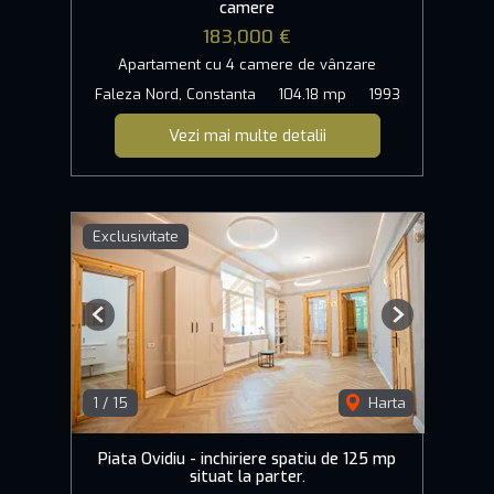
camere
183,000 €
Apartament cu 4 camere de vânzare
Faleza Nord, Constanta
104.18 mp
1993
Vezi mai multe detalii
Exclusivitate
Previous
Next
1
/
15
Harta
Piata Ovidiu - inchiriere spatiu de 125 mp
situat la parter.