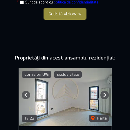
Sunt de acord cu
politica de confidențialitate
Solicită vizionare
Proprietăți din acest ansamblu rezidențial:
Comision 0%
Exclusivitate
Previous
Next
1
/
23
Harta