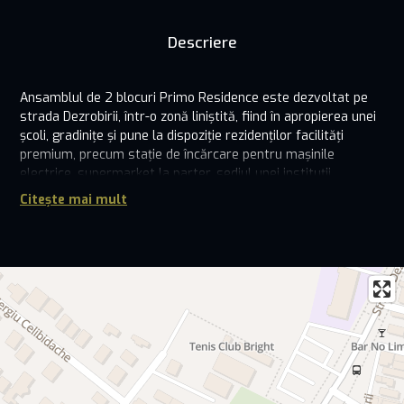
Descriere
Ansamblul de 2 blocuri Primo Residence este dezvoltat pe
strada Dezrobirii, într-o zonă liniștită, fiind în apropierea unei
școli, gradinițe și pune la dispoziție rezidenților facilități
premium, precum stație de încărcare pentru mașinile
electrice, supermarket la parter, sediul unei instituții
bancare, loc de joacă pentru copii și spații verzi.
Citește mai mult
Ansamblul de 2 blocuri Primo Residence este dezvoltat pe
strada Dezrobirii, într-o zonă liniștită, fiind în apropierea unei
școli, gradinițe și pune la dispoziție rezidenților facilități
premium, precum stație de încărcare pentru mașinile
electrice, supermarket la parter, sediul unei instituții
bancare, loc de joacă pentru copii și spații verzi.
Apartamentele se vând la cheie și beneficiază de
următoarele dotari și finisaje de înaltă calitate:
- tâmplărie din PVC, Veka Softline 82