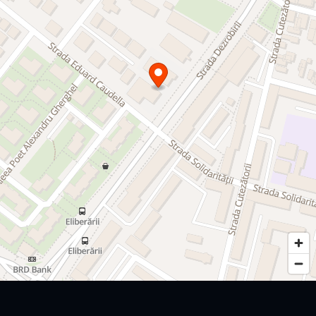
- fațadă ventilată placată cu pachet termosistem vată
bazaltică
- lift Schindler
- ușă metalică antiefracție
- centrală proprie pe gaz (28KW) – Immergas
- radiatoare montate
- aer condiționat dublu split, în fiecare cameră
- uși de interior montate
- pardoseli placate cu placi ceramice/parchet
- pereți finisați cu glet și zugrăviți cu vopsea lavabilă
- băi dotate cu obiecte sanitare – calitate premium
- prize și întrerupătoare modulare
- casa scării placată cu marmură
- barieră acces auto
- parcare subterană