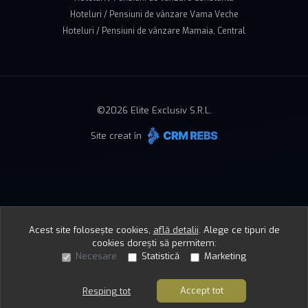
Hoteluri / Pensiuni de vânzare Vama Veche
Hoteluri / Pensiuni de vânzare Mamaia, Central
©
2026
Elite Exclusiv S.R.L.
Site creat în
Acest site folosește cookies,
află detalii
.
Alege ce tipuri de
cookies dorești să permitem:
Necesare
Statistică
Marketing
Accept tot
Resping tot
Sună acum
Solicită vizionare