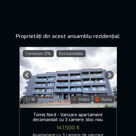
Proprietăți din acest ansamblu rezidențial:
Comision 0%
Exclusivitate
Previous
Next
1
/
18
Video
Harta
Tomis Nord - Vanzare apartament
decomandat cu 3 camere, bloc nou.
147,500 €
Apartament cu 3 camere de vânzare