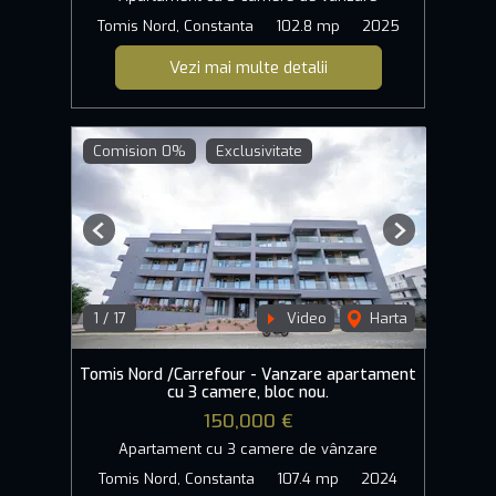
Tomis Nord, Constanta
102.8 mp
2025
Vezi mai multe detalii
Comision 0%
Exclusivitate
Previous
Next
1
/
17
Video
Harta
Tomis Nord /Carrefour - Vanzare apartament
cu 3 camere, bloc nou.
150,000 €
Apartament cu 3 camere de vânzare
Tomis Nord, Constanta
107.4 mp
2024