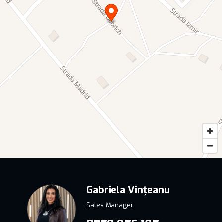
oferă accesul la un stil de viață premium, într-o zonă în plină
dezvoltare.
Amplasat strategic lângă centrul comercial Tom Carrefour,
proiectul Perpetum Residence III îți oferă acces ușor la tot ce
ai nevoie pentru un stil de viață modern și echilibrat. Fie că
optezi pentru un apartament cu 2 sau 3 camere, vei
descoperi spații generoase și dotări de ultimă oră - de la
ferestrele termoizolante, până la încălzirea centrală prin
pardoseală și pre-instalația de aer condiționat.
Investește în confortul și exclusivitatea la care ai visat, într-o
zonă în plină efervescență, la doar câțiva pași de stațiunea
Mamaia, Parcul Tabacărie și principalele centre comerciale.
Perpetum Residence III - un complex rezidențial construit
pentru a-ți oferi tot ce îți dorești pentru un trai select.
Gabriela Vințeanu
Sales Manager