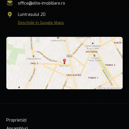
office@elite-imobiliare.ro
Luntrasului 20
Deschide în Google Maps
Proprietăți
Ansambluri