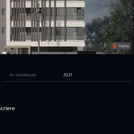
Harta
An construcție
2021
criere