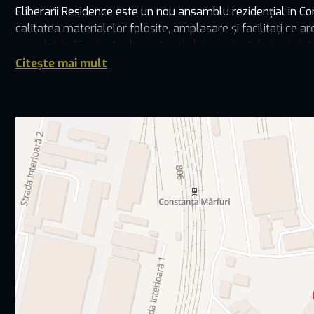
Eliberarii Residence este un nou ansamblu rezidențial in Co
calitatea materialelor folosite, amplasare și facilitați ce 
orașului, la 15 minute de centru si plaja, proiectul vine in 
Citește mai mult
Eliberarii Residence este un ansamblu rezidential premium 
destinate atat locatarilor cat si vizitatorilor, locurile putand
Apartamentele de 2 si 3 camere cu suprafete generoase, 
incapatoare si incalzire in pardoseala.
Ansamblul rezidential situat pe strada Nicolae Milescu Nr.47
minute de mers cu masina fata de centrul orasului, plaja si P
de interes: mijloace de transport in comun, gradinite, superma
distanta de 5 minute de Vivo Mall si totusi feriti de agitati
Ansamblu va detine apartamente cu 2 si 3 camere si anu
Apartamente cu 2 camere cu suprafete intre 66,30 mp si 7
Apartamente cu 3 camere cu suprafete intre 85,73 mp si 10
Apartamentele se predau la alb și beneficiază de următoarel