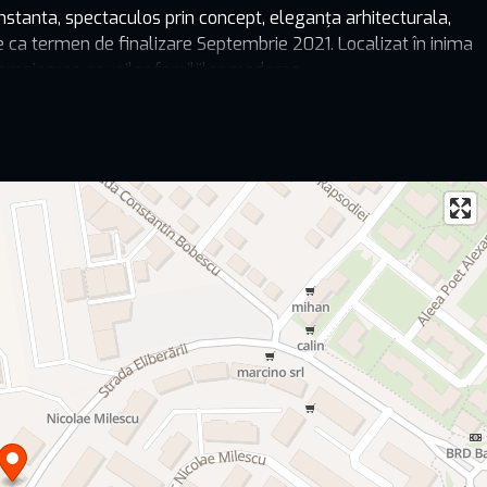
nstanta, spectaculos prin concept, eleganța arhitecturala,
are ca termen de finalizare Septembrie 2021. Localizat în inima
intampinarea nevoilor familiilor moderne.
cu functiuni mixte, cu parcare subterena si supraterana,
 fi achizitionate separat.
au compartimentari moderne, zone de zi luminoase si
 bis, zona Inel 2 din Constanta, se afla la o distanta de 10
ortul turistic. Locatarii sunt in imediata apropiere a punctelor
rket-uri, sali de fitness, institutii financiar bancare, la o
a si zgomotul de la bulevardul principal.
me:
3,32 mp cu preturi intre 76.500€ - 82.300 euro
2 mp, cu preturi intre 99.950 - 112.000 euro
e dotări și finisaje: