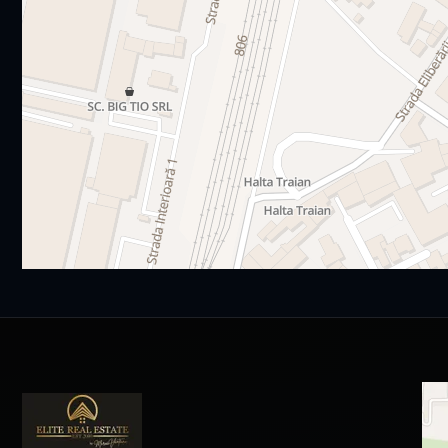
tâmplărie exterioara aluminiu cu geam termopan
centrala termica
instalatie incalzire prin pardoseala
ușă metalică antiefracție
usi interior celulare
2 lifturi electrice Schindler, cu plecare din parcarea subter
casa scării echipată complet: granit și sistem de iluminat
pereți tencuiți, finisați cu glet și zugrăviți cu vopsea lavabil
pardoseli la nivel de șapă
instalația electrică
instalații termice
terase placate cu gresie trafic greu
interfon + cablare pentru televiziune, internet
monitorizare video a blocului și a parcării
adăpost de protecție civilă
loc de parcare suprateran 4.000€ și subteran 7.000€
toate utilitățile sunt contorizate independent: post trafo pr