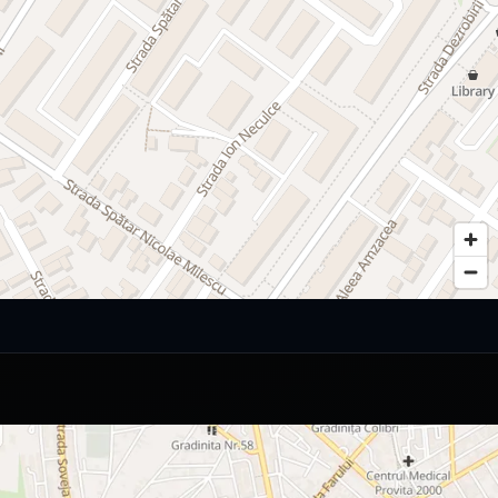
ană
ă
opriu, apă, canalizare şi gaze