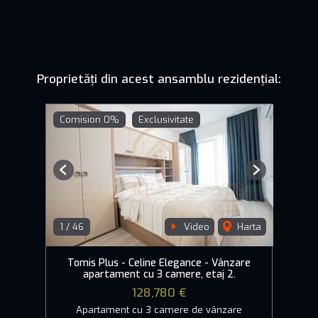
Proprietăți din acest ansamblu rezidențial:
Comision 0%
Exclusivitate
Previous
Next
1
/
46
Video
Harta
Tomis Plus - Celine Elegance - Vânzare
apartament cu 3 camere, etaj 2.
128,780 €
Apartament cu 3 camere de vânzare