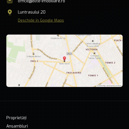
office@elite-imobiliare.ro
Luntrasului 20
Deschide în Google Maps
Proprietăți
Ansambluri