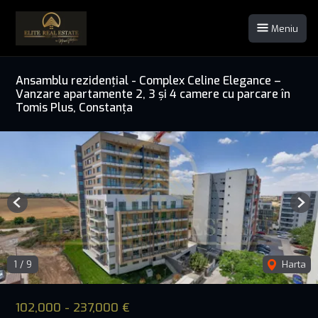
Meniu
Ansamblu rezidențial - Complex Celine Elegance –
Vanzare apartamente 2, 3 și 4 camere cu parcare în
Tomis Plus, Constanța
Previous
Nex
1
/
9
Harta
102,000 - 237,000 €