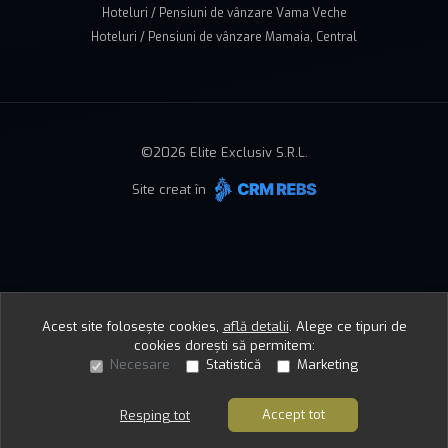
Hoteluri / Pensiuni de vânzare Vama Veche
Hoteluri / Pensiuni de vânzare Mamaia, Central
©
2026
Elite Exclusiv S.R.L.
Site creat în
Acest site folosește cookies,
află detalii
.
Alege ce tipuri de
cookies dorești să permitem:
Necesare
Statistică
Marketing
Accept tot
Resping tot
Sună acum
Solicită vizionare