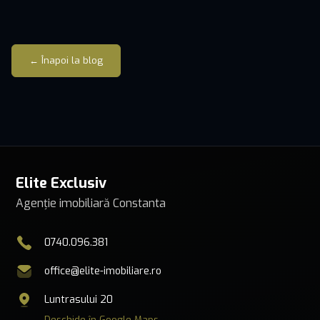
← Înapoi la blog
Elite Exclusiv
Agenție imobiliară Constanta
0740.096.381
office@elite-imobiliare.ro
Luntrasului 20
Deschide în Google Maps