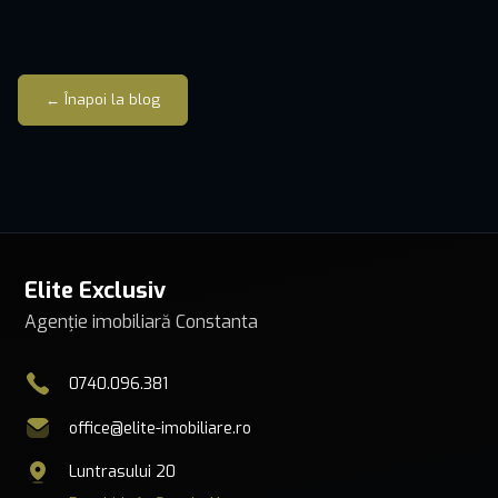
← Înapoi la blog
Elite Exclusiv
Agenție imobiliară Constanta
0740.096.381
office@elite-imobiliare.ro
Luntrasului 20