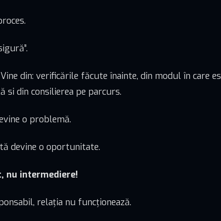
proces.
igură”.
 Vine din: verificările făcute înainte, din modul în care e
ă si din consilierea pe parcurs.
evine o problemă.
ată devine o oportunitate.
t, nu intermediere!
onsabil, relația nu funcționează.