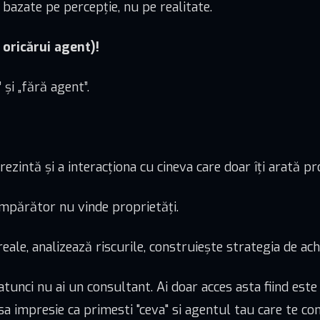
 bazate pe percepție, nu pe realitate.
 oricărui agent)!
și „fără agent”.
ezintă și a interacționa cu cineva care doar îți arată pro
mpărător nu vinde proprietăți.
 reale, analizează riscurile, construiește strategia de achi
atunci nu ai un consultant. Ai doar acces asta fiind este 
sa impresie ca primesti "ceva" si agentul tau care te cons