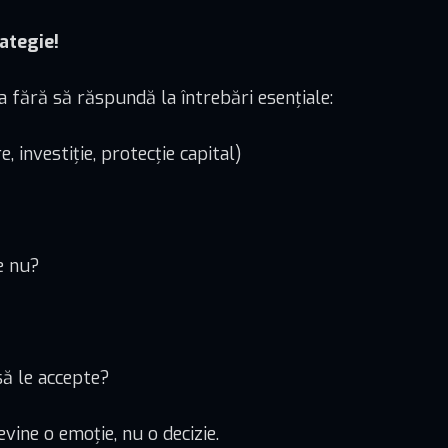
ategie!
 fără să răspundă la întrebări esențiale:
e, investiție, protecție capital)
e nu?
să le accepte?
evine o emoție, nu o decizie.