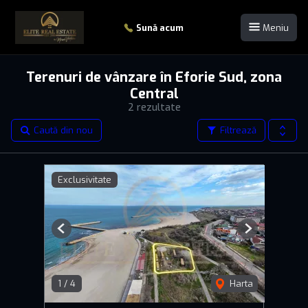
Sună acum
Meniu
Terenuri de vânzare în Eforie Sud, zona
Central
2 rezultate
Caută din nou
Filtrează
Exclusivitate
Previous
Next
1
/
4
Harta