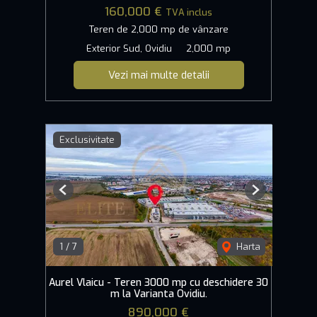
160,000 €
TVA inclus
Teren de 2,000 mp de vânzare
Exterior Sud, Ovidiu
2,000 mp
Vezi mai multe detalii
Exclusivitate
Previous
Next
1
/
7
Harta
Aurel Vlaicu - Teren 3000 mp cu deschidere 30
m la Varianta Ovidiu.
890,000 €