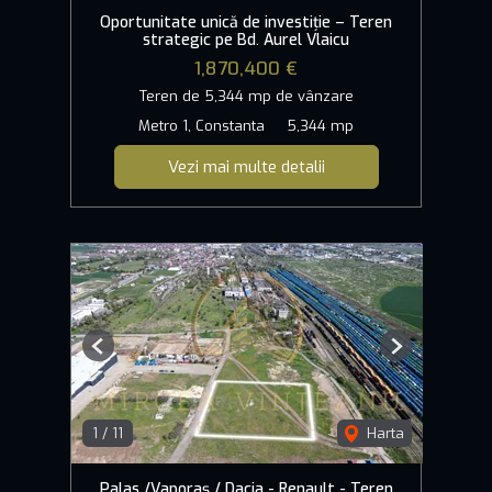
Oportunitate unică de investiție – Teren
strategic pe Bd. Aurel Vlaicu
1,870,400 €
Teren de 5,344 mp de vânzare
Metro 1, Constanta
5,344 mp
Vezi mai multe detalii
Previous
Next
1
/
11
Harta
Palas /Vaporaș / Dacia - Renault - Teren