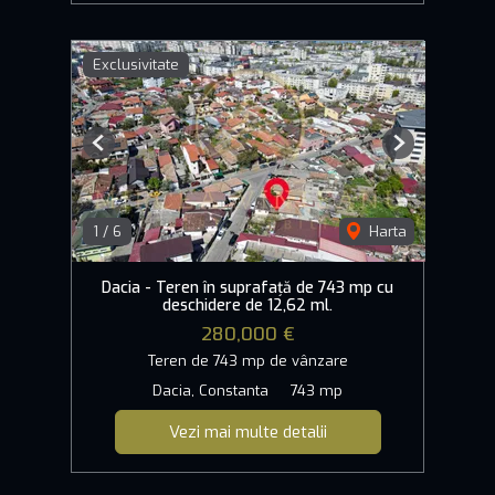
Exclusivitate
Previous
Next
1
/
6
Harta
Dacia - Teren în suprafață de 743 mp cu
deschidere de 12,62 ml.
280,000 €
Teren de 743 mp de vânzare
Dacia, Constanta
743 mp
Vezi mai multe detalii