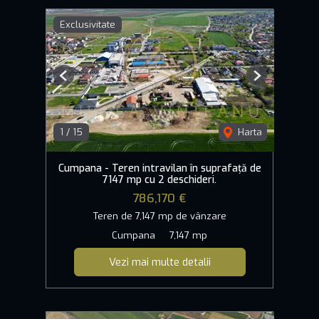
Exclusivitate
Previous
Next
1
/
15
Harta
Cumpana - Teren intravilan în suprafață de
7147 mp cu 2 deschideri.
786,170 €
Teren de 7,147 mp de vânzare
Cumpana
7,147 mp
Vezi mai multe detalii