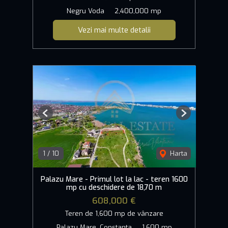
Negru Voda
2,400,000 mp
Vezi mai multe detalii
Previous
Next
1
/
10
Harta
Palazu Mare - Primul lot la lac - teren 1600
mp cu deschidere de 18,70 m
608,000 €
Teren de 1,600 mp de vânzare
Palazu Mare, Constanta
1,600 mp