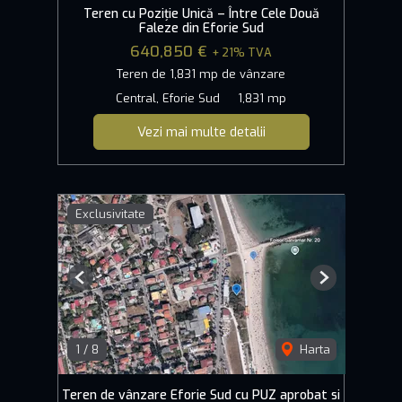
Teren cu Poziție Unică – Între Cele Două
Faleze din Eforie Sud
640,850 €
+ 21% TVA
Teren de 1,831 mp de vânzare
Central, Eforie Sud
1,831 mp
Vezi mai multe detalii
Exclusivitate
Previous
Next
1
/
8
Harta
Teren de vânzare Eforie Sud cu PUZ aprobat si