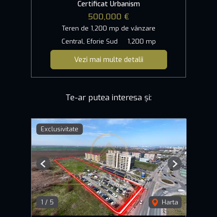
Certificat Urbanism
500,000 €
Teren de 1,200 mp de vânzare
Central, Eforie Sud
1,200 mp
Vezi mai multe detalii
Te-ar putea interesa și:
Exclusivitate
Previous
Next
1
/
5
Harta