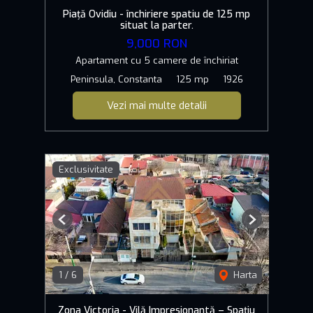
Piață Ovidiu - închiriere spatiu de 125 mp
situat la parter.
9,000 RON
Apartament cu 5 camere de închiriat
Peninsula, Constanta
125 mp
1926
Vezi mai multe detalii
Exclusivitate
Previous
Next
1
/
6
Harta
Zona Victoria - Vilă Impresionantă – Spațiu