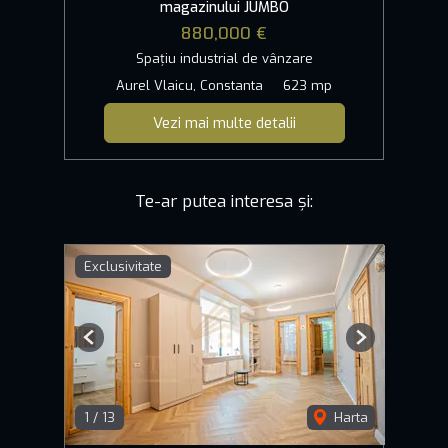
magazinului JUMBO
880,000 €
Spațiu industrial de vânzare
Aurel Vlaicu, Constanta
623 mp
Vezi mai multe detalii
Te-ar putea interesa și:
Exclusivitate
Previous
Next
1
/
13
Harta