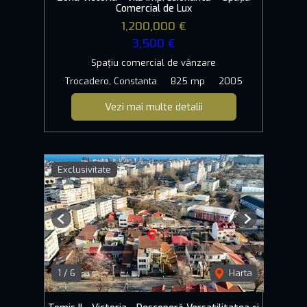
Comercial de Lux
1,200,000 €
3,500 €
Spațiu comercial de vânzare
Trocadero, Constanta
825 mp
2005
Vezi mai multe detalii
Exclusivitate
Previous
Next
1
/
6
Harta