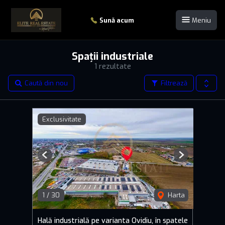
Sună acum
Meniu
Spații industriale
1 rezultate
Caută din nou
Filtrează
Exclusivitate
Previous
Next
1
/
30
Harta
Hală industrială pe varianta Ovidiu, în spatele