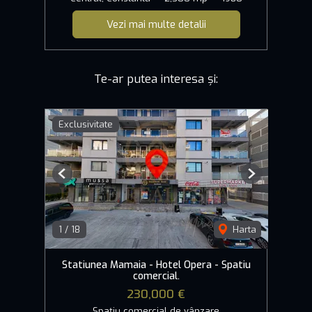
Vezi mai multe detalii
Te-ar putea interesa și:
Exclusivitate
Previous
Next
1
/
18
Harta
Statiunea Mamaia - Hotel Opera - Spatiu
comercial.
230,000 €
Spațiu comercial de vânzare