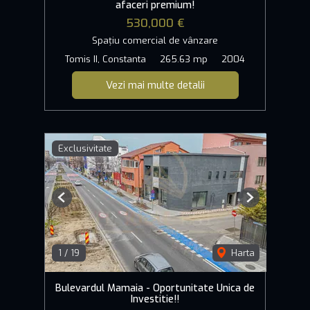
afaceri premium!
530,000 €
Spațiu comercial de vânzare
Tomis II, Constanta
265.63 mp
2004
Vezi mai multe detalii
Exclusivitate
Previous
Next
1
/
19
Harta
Bulevardul Mamaia - Oportunitate Unica de
Investitie!!