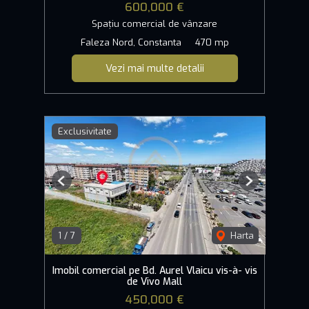
600,000 €
Spațiu comercial de vânzare
Faleza Nord, Constanta
470 mp
Vezi mai multe detalii
Exclusivitate
Previous
Next
1
/
7
Harta
Imobil comercial pe Bd. Aurel Vlaicu vis-à- vis
de Vivo Mall
450,000 €