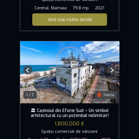
Central, Mamaia
79.8 mp
2021
Vezi mai multe detalii
Previous
Next
1
/
7
Harta
🏛️ Cazinoul din Eforie Sud – Un simbol
arhitectural cu un potențial nelimitat!
1,800,000 €
Spațiu comercial de vânzare