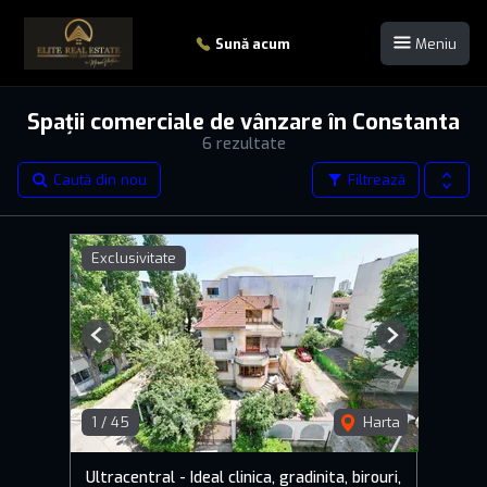
Sună acum
Meniu
Spații comerciale de vânzare în Constanta
6 rezultate
Caută din nou
Filtrează
Exclusivitate
Previous
Next
1
/
45
Harta
Ultracentral - Ideal clinica, gradinita, birouri,