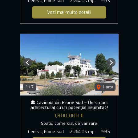
Central, Eforie Sud
2,264.06 mp
1935
Vezi mai multe detalii
Previous
Next
1
/
7
Harta
🏛️ Cazinoul din Eforie Sud – Un simbol
arhitectural cu un potențial nelimitat!
1,800,000 €
Spațiu comercial de vânzare
Central, Eforie Sud
2,264.06 mp
1935