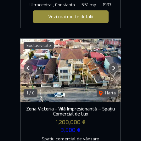
Ultracentral, Constanta
551 mp
1997
Vezi mai multe detalii
Exclusivitate
Previous
Next
1
/
6
Harta
Zona Victoria - Vilă Impresionantă – Spațiu
Comercial de Lux
1,200,000 €
3,500 €
Spațiu comercial de vânzare