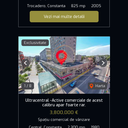
Trocadero, Constanta
825 mp
2005
Vezi mai multe detalii
Exclusivitate
Previous
Next
1
/
8
Harta
Ultracentral -Active comerciale de acest
calibru apar foarte rar.
3,800,000 €
Spațiu comercial de vânzare
Central, Constanta
2,300 mp
1980