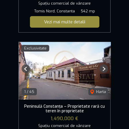
Spațiu comercial de vânzare
Tomis Nord, Constanta
542 mp
Vezi mai multe detalii
Exclusivitate
Previous
Next
1
/
45
Harta
Peninsulă Constanța – Proprietate rară cu
teren în proprietate
1,490,000 €
Spațiu comercial de vânzare