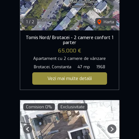
1
/
2
Harta
Tomis Nord/ Brotacei - 2 camere confort 1
parter
65,000 €
Apartament cu 2 camere de vânzare
Brotacei, Constanta
47 mp
1968
Vezi mai multe detalii
Comision 0%
Exclusivitate
Previous
Next