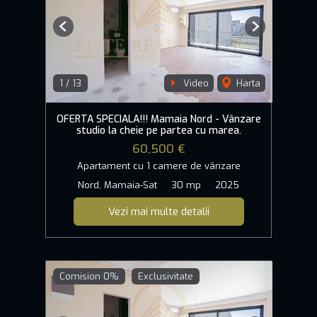
Previous
Next
1
/
13
Video
Harta
OFERTA SPECIALA!!! Mamaia Nord - Vânzare
studio la cheie pe partea cu marea.
60,500 €
Apartament cu 1 camere de vânzare
Nord, Mamaia-Sat
30 mp
2025
Vezi mai multe detalii
Comision 0%
Exclusivitate