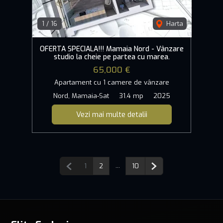
1
/
16
Harta
OFERTA SPECIALA!!! Mamaia Nord - Vânzare
studio la cheie pe partea cu marea.
65,000 €
Apartament cu 1 camere de vânzare
Nord, Mamaia-Sat
31.4 mp
2025
Vezi mai multe detalii
Pagina anterioară
...
Pagina următoare
1
2
10