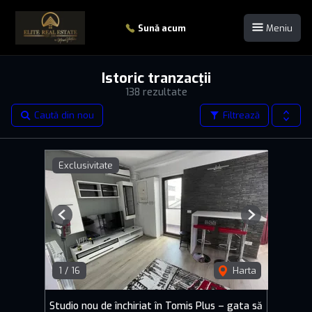
Sună acum
Meniu
Istoric tranzacții
138 rezultate
Caută din nou
Filtrează
Exclusivitate
Previous
Next
1
/
16
Harta
Studio nou de închiriat în Tomis Plus – gata să