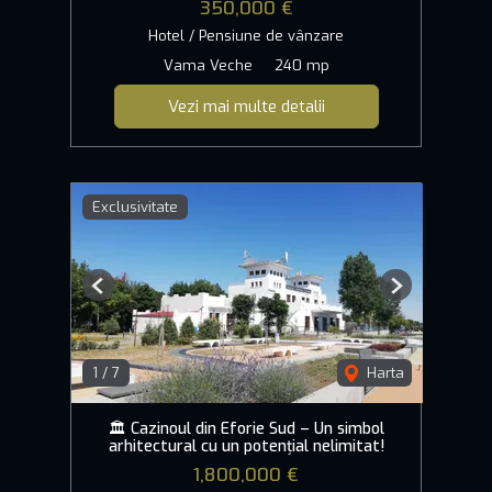
350,000 €
Hotel / Pensiune de vânzare
Vama Veche
240 mp
Vezi mai multe detalii
Exclusivitate
Previous
Next
1
/
7
Harta
🏛️ Cazinoul din Eforie Sud – Un simbol
arhitectural cu un potențial nelimitat!
1,800,000 €