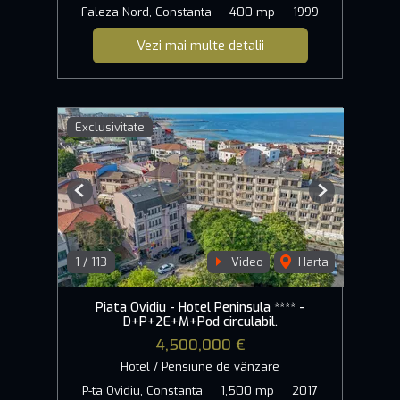
Faleza Nord, Constanta
400 mp
1999
Vezi mai multe detalii
Exclusivitate
Previous
Next
1
/
113
Video
Harta
Piata Ovidiu - Hotel Peninsula **** -
D+P+2E+M+Pod circulabil.
4,500,000 €
Hotel / Pensiune de vânzare
P-ta Ovidiu, Constanta
1,500 mp
2017