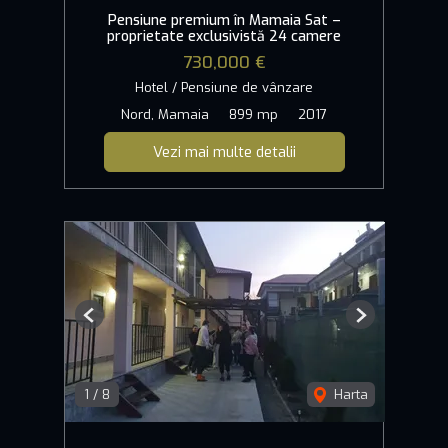
Pensiune premium în Mamaia Sat –
proprietate exclusivistă 24 camere
730,000 €
Hotel / Pensiune de vânzare
Nord, Mamaia
899 mp
2017
Vezi mai multe detalii
Previous
Next
1
/
8
Harta