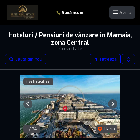
Sună acum
Meniu
Hoteluri / Pensiuni de vânzare în Mamaia,
zona Central
2 rezultate
Caută din nou
Filtrează
Exclusivitate
Previous
Next
1
/
34
Harta