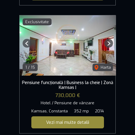
Exclusivitate
Previous
Next
1
/
15
Harta
Pensiune funcțională | Business la cheie | Zonă
Kamsas |
730,000 €
Hotel / Pensiune de vânzare
Kamsas, Constanta
352 mp
2014
Vezi mai multe detalii