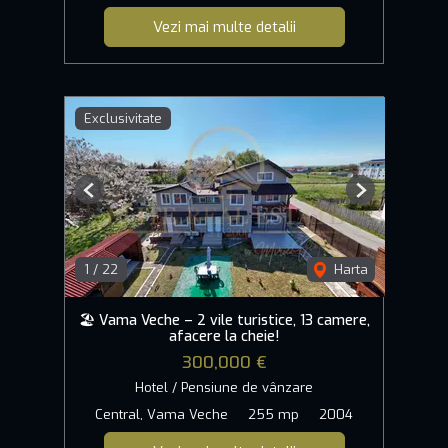
Vezi mai multe detalii
Exclusivitate
Previous
Next
1
/
22
Harta
🏖️ Vama Veche – 2 vile turistice, 13 camere,
afacere la cheie!
300,000 €
Hotel / Pensiune de vânzare
Central, Vama Veche
255 mp
2004