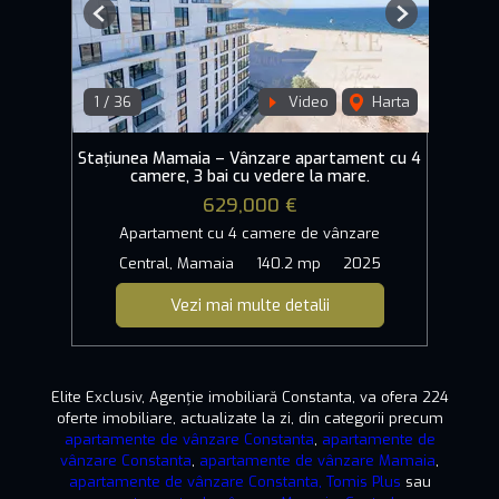
Previous
Next
1
/
36
Video
Harta
Stațiunea Mamaia – Vânzare apartament cu 4
camere, 3 bai cu vedere la mare.
629,000 €
Apartament cu 4 camere de vânzare
Central, Mamaia
140.2 mp
2025
Vezi mai multe detalii
Elite Exclusiv, Agenție imobiliară Constanta, va ofera 224
oferte imobiliare, actualizate la zi, din categorii precum
apartamente de vânzare Constanta
,
apartamente de
vânzare Constanta
,
apartamente de vânzare Mamaia
,
apartamente de vânzare Constanta, Tomis Plus
sau