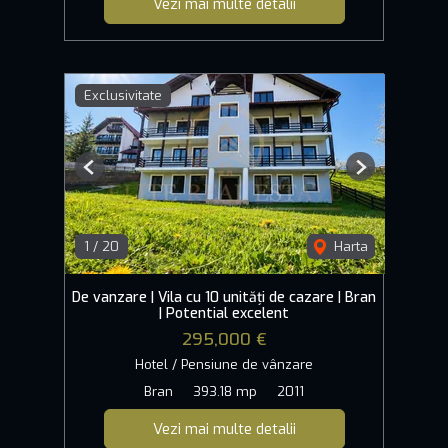
Vezi mai multe detalii
Exclusivitate
Previous
Next
1
/
20
Harta
De vanzare | Vila cu 10 unități de cazare | Bran
| Potential excelent
295,000 €
Hotel / Pensiune de vânzare
Bran
393.18 mp
2011
Vezi mai multe detalii