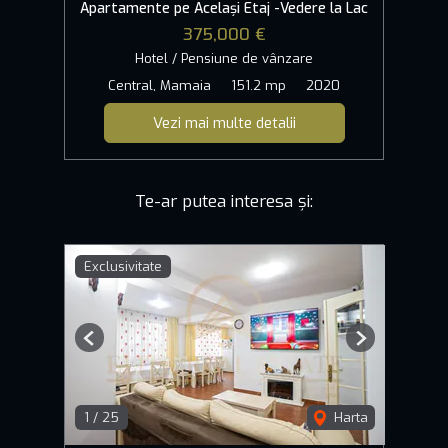
Apartamente pe Același Etaj -Vedere la Lac
375,000 €
Hotel / Pensiune de vânzare
Central, Mamaia
151.2 mp
2020
Vezi mai multe detalii
Te-ar putea interesa și:
Exclusivitate
Previous
Next
1
/
25
Harta