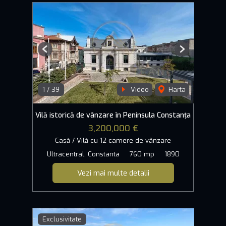
Previous
Next
1
/
39
Video
Harta
Vilă istorică de vânzare în Peninsula Constanța
3,200,000 €
Casă / Vilă cu 12 camere de vânzare
Ultracentral, Constanta
760 mp
1890
Vezi mai multe detalii
Exclusivitate