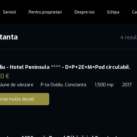
Servicii
Pentru proprietari
Despre noi
Echipa
Ca
stanta
4 rezu
diu - Hotel Peninsula **** - D+P+2E+M+Pod circulabil.
0 €
siune de vânzare
P-ta Ovidiu, Constanta
1,500 mp
2017
 mai multe detalii