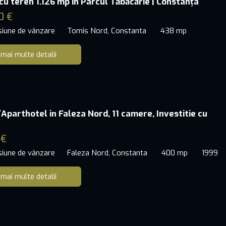
cu teren 1.126 mp în Parcul Tăbăcărie | Constanța
0 €
siune de vânzare
Tomis Nord, Constanta
438 mp
 mai multe detalii
Aparthotel in Faleza Nord, 11 camere, Investitie cu
 €
siune de vânzare
Faleza Nord, Constanta
400 mp
1999
 mai multe detalii