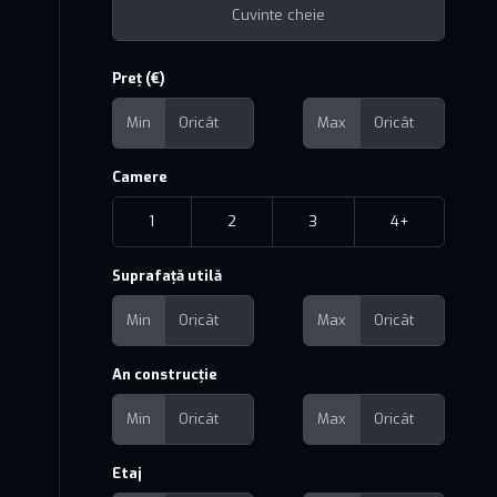
Preț (€)
Min
Max
Camere
1
2
3
4+
Suprafață utilă
Min
Max
An construcție
Min
Max
Etaj