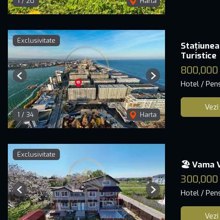
1
/
20
Harta
Exclusivitate
Stațiunea
Turistice
800,000
Previous
Next
Hotel / Pen
Vezi
1
/
34
Harta
Exclusivitate
🏖️ Vama V
300,000
Hotel / Pen
Previous
Next
Vezi