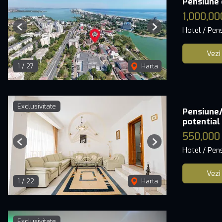
Pensiune 
1,000,00
Hotel / Pen
Previous
Next
Vezi
1
/
27
Harta
Exclusivitate
Pensiune/
potential
550,000
Previous
Next
Hotel / Pen
Vezi
1
/
22
Harta
Exclusivitate