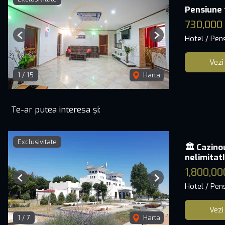
Pensiune 
730,000
Hotel / Pen
Previous
Next
Vezi
1
/
15
Harta
Te-ar putea interesa și:
Exclusivitate
🏛️ Cazino
nelimitat!
1,800,00
Previous
Next
Hotel / Pen
Vezi
1
/
7
Harta