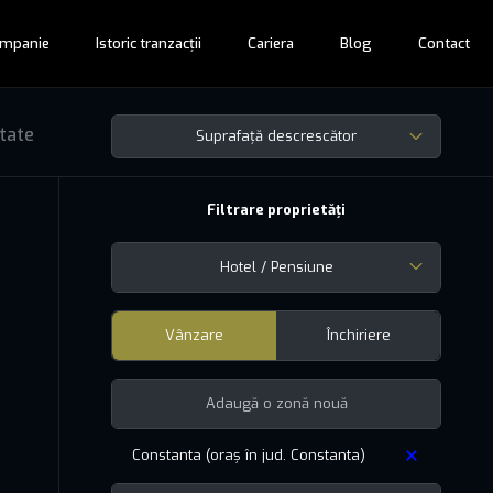
mpanie
Istoric tranzacții
Cariera
Blog
Contact
ltate
Suprafață descrescător
Filtrare proprietăți
Hotel / Pensiune
Vânzare
Închiriere
Constanta (oraș în jud. Constanta)