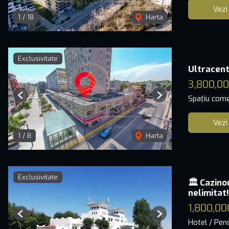
Vezi
1
/
18
Harta
Exclusivitate
Ultracent
3,800,00
Spațiu come
Previous
Next
Vezi
1
/
8
Harta
Exclusivitate
🏛️ Cazino
nelimitat!
1,800,00
Previous
Next
Hotel / Pen