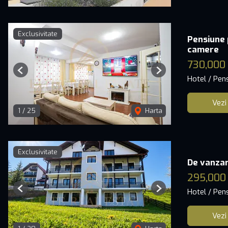
Exclusivitate
Pensiune 
camere
730,000
Previous
Next
Hotel / Pen
Vezi
1
/
25
Harta
Exclusivitate
De vanzare
295,000
Hotel / Pen
Previous
Next
Vezi