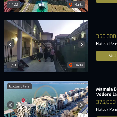
1
/
22
Harta
350,000
Hotel / Pen
Previous
Next
Vezi
1
/
8
Harta
Exclusivitate
Mamaia Bu
Vedere la
375,000
Previous
Next
Hotel / Pen