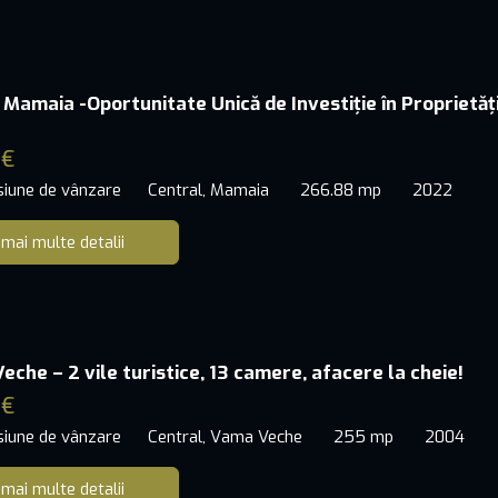
 Mamaia -Oportunitate Unică de Investiție în Proprietăț
 €
siune de vânzare
Central, Mamaia
266.88 mp
2022
 mai multe detalii
eche – 2 vile turistice, 13 camere, afacere la cheie!
 €
siune de vânzare
Central, Vama Veche
255 mp
2004
 mai multe detalii