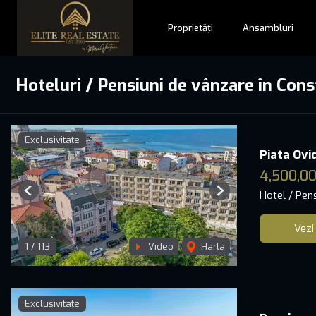
Proprietăți
Ansambluri
Hoteluri / Pensiuni de vânzare în Con
Exclusivitate
Piata Ovi
4,500,00
Hotel / Pen
Previous
Next
Vezi
1
/
113
Video
Harta
Exclusivitate