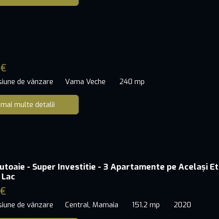
 €
siune de vânzare
Vama Veche
240 mp
 mai multe detalii
toaie - Super Investitie - 3 Apartamente pe Același Eta
 Lac
 €
siune de vânzare
Central, Mamaia
151.2 mp
2020