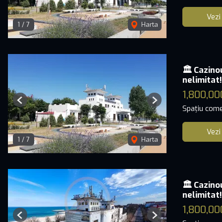
Vezi
1
/
7
Harta
🏛️ Cazino
nelimitat!
1,800,00
Previous
Next
Spațiu come
Vezi
1
/
7
Harta
🏛️ Cazino
nelimitat!
1,800,00
Previous
Next