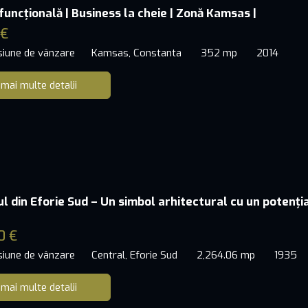
funcțională | Business la cheie | Zonă Kamsas |
 €
siune de vânzare
Kamsas, Constanta
352 mp
2014
 mai multe detalii
ul din Eforie Sud – Un simbol arhitectural cu un potenți
0 €
siune de vânzare
Central, Eforie Sud
2,264.06 mp
1935
 mai multe detalii