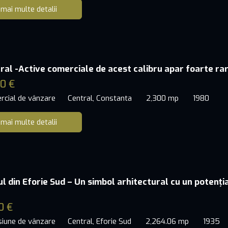
 mai multe detalii
ral -Active comerciale de acest calibru apar foarte rar
0 €
rcial de vânzare
Central, Constanta
2,300 mp
1980
 mai multe detalii
ul din Eforie Sud – Un simbol arhitectural cu un potenți
0 €
siune de vânzare
Central, Eforie Sud
2,264.06 mp
1935