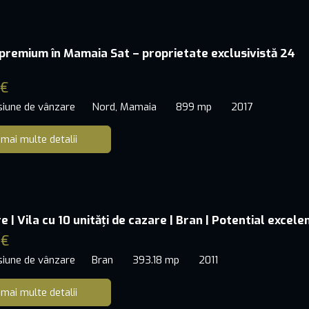
premium în Mamaia Sat – proprietate exclusivistă 24
 €
siune de vânzare
Nord, Mamaia
899 mp
2017
 mai multe detalii
 | Vila cu 10 unități de cazare | Bran | Potential excele
 €
siune de vânzare
Bran
393.18 mp
2011
 mai multe detalii