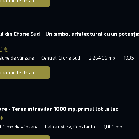
 mai multe detalii
ul din Eforie Sud – Un simbol arhitectural cu un potenți
0 €
siune de vânzare
Central, Eforie Sud
2,264.06 mp
1935
 mai multe detalii
re - Teren intravilan 1000 mp, primul lot la lac
 €
000 mp de vânzare
Palazu Mare, Constanta
1,000 mp