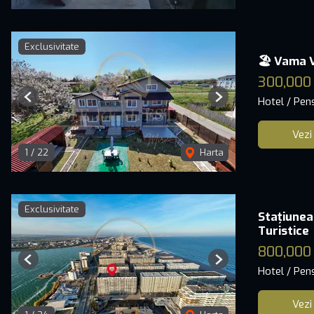
Exclusivitate
🏖️ Vama V
300,000
Hotel / Pen
Previous
Next
Vezi
1
/
22
Harta
Exclusivitate
Stațiunea
Turistice
800,000
Previous
Next
Hotel / Pen
Vezi