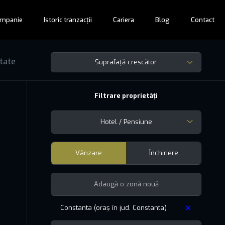
mpanie
Istoric tranzacții
Cariera
Blog
Contact
ltate
Suprafață crescător
Filtrare proprietăți
Hotel / Pensiune
Vânzare
Închiriere
Constanta (oraș în jud. Constanta)