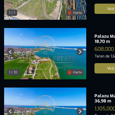
Vezi
1
/
1
Harta
Palazu Ma
18,70 m
608,000
Previous
Next
Teren de 1,
Vezi
1
/
10
Harta
Palazu Ma
36,98 m
1,105,00
Previous
Next