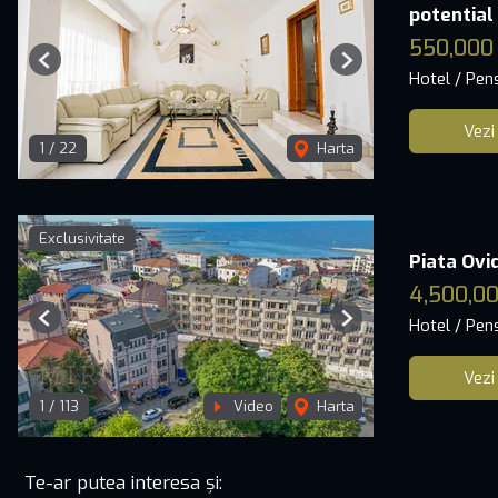
potential
550,000
Previous
Next
Hotel / Pen
Vezi
1
/
22
Harta
Exclusivitate
Piata Ovi
4,500,00
Hotel / Pen
Previous
Next
Vezi
1
/
113
Video
Harta
Te-ar putea interesa și: