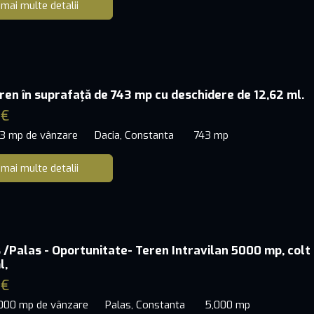
 mai multe detalii
eren în suprafață de 743 mp cu deschidere de 12,62 ml.
 €
43 mp de vânzare
Dacia, Constanta
743 mp
 mai multe detalii
 /Palas - Oportunitate- Teren Intravilan 5000 mp, colt
l,
 €
,000 mp de vânzare
Palas, Constanta
5,000 mp