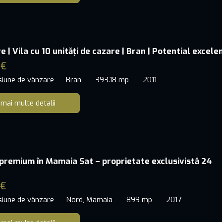
 | Vila cu 10 unități de cazare | Bran | Potential excele
 €
siune de vânzare
Bran
393.18 mp
2011
 mai multe detalii
premium în Mamaia Sat – proprietate exclusivistă 24
 €
siune de vânzare
Nord, Mamaia
899 mp
2017