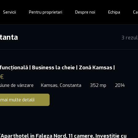
Servicii
Pentru proprietari
Despre noi
Echipa
Ca
stanta
3 rezu
funcțională | Business la cheie | Zonă Kamsas |
 €
siune de vânzare
Kamsas, Constanta
352 mp
2014
 mai multe detalii
Aparthotel in Faleza Nord, 11 camere, Investitie cu