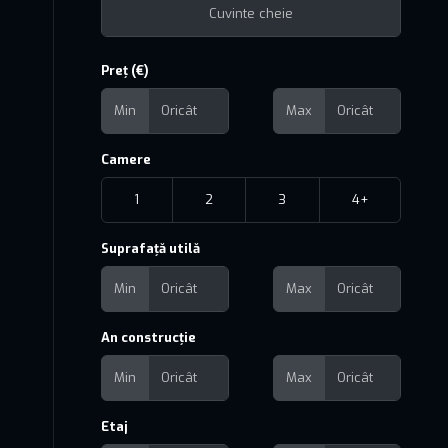
Preț (€)
Min
Max
Camere
1
2
3
4+
Suprafață utilă
Min
Max
An construcție
Min
Max
Etaj