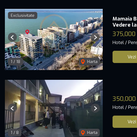
Exclusivitate
Mamaia Bu
Vedere la
375,000
Previous
Next
Hotel / Pen
Vezi
1
/
18
Harta
350,000
Hotel / Pen
Previous
Next
Vezi
1
/
8
Harta