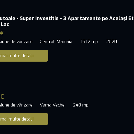
toaie - Super Investitie - 3 Apartamente pe Același Eta
 Lac
 €
siune de vânzare
Central, Mamaia
151.2 mp
2020
 mai multe detalii
 €
siune de vânzare
Vama Veche
240 mp
 mai multe detalii