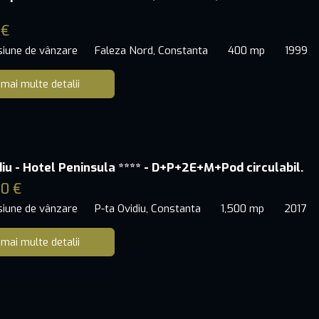
 €
siune de vânzare
Faleza Nord, Constanta
400 mp
1999
 mai multe detalii
diu - Hotel Peninsula **** - D+P+2E+M+Pod circulabil.
0 €
siune de vânzare
P-ta Ovidiu, Constanta
1,500 mp
2017
 mai multe detalii