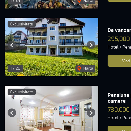
1
/
34
Harta
Exclusivitate
De vanzare
295,000
Hotel / Pen
Previous
Next
Vezi
1
/
20
Harta
Exclusivitate
Pensiune 
camere
730,000
Previous
Next
Hotel / Pen