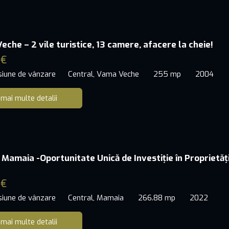
eche – 2 vile turistice, 13 camere, afacere la cheie!
 €
siune de vânzare
Central, Vama Veche
255 mp
2004
 mai multe detalii
 Mamaia -Oportunitate Unică de Investiție în Proprietăț
 €
siune de vânzare
Central, Mamaia
266.88 mp
2022
 mai multe detalii