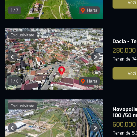
Vezi
1
/
7
Harta
Exclusivitate
Dacia - T
280,000
Teren de 7
Previous
Next
Vezi
1
/
6
Harta
Exclusivitate
Novopolis
100 /50 m
600,000
Previous
Next
Teren de 5