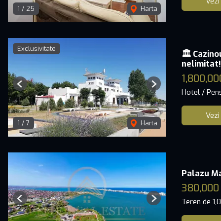
Vezi
1
/
25
Harta
Exclusivitate
🏛️ Cazino
nelimitat!
1,800,00
Previous
Next
Hotel / Pen
Vezi
1
/
7
Harta
Palazu Ma
380,000
Teren de 1,
Previous
Next