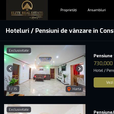
Proprietăți
Ansambluri
Hoteluri / Pensiuni de vânzare în Con
Exclusivitate
Pensiune 
730,000
Hotel / Pen
Previous
Next
Vezi
1
/
15
Harta
Exclusivitate
Pensiune/