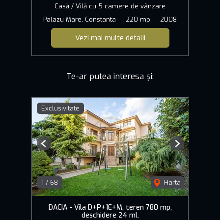
Casă / Vilă cu 5 camere de vânzare
Palazu Mare, Constanta
220 mp
2008
Vezi mai multe detalii
Te-ar putea interesa și:
Exclusivitate
Previous
Next
1
/
68
Harta
DACIA - Vila D+P+1E+M, teren 780 mp,
deschidere 24 ml.