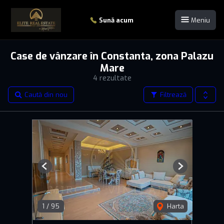
Sună acum
Meniu
Case de vânzare în Constanta, zona Palazu
Mare
4 rezultate
Caută din nou
Filtrează
Previous
Next
1
/
95
Harta