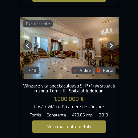
Exclusivitate
Previous
Next
1
/
49
Video
Harta
Vânzare vila spectaculoasa S+P+1+M situată
in zona Tomis II - Spitalul Județean.
1,000,000 €
Casă / Vilă cu 11 camere de vânzare
Tomis II, Constanta
473.86 mp
2013
Vezi mai multe detalii