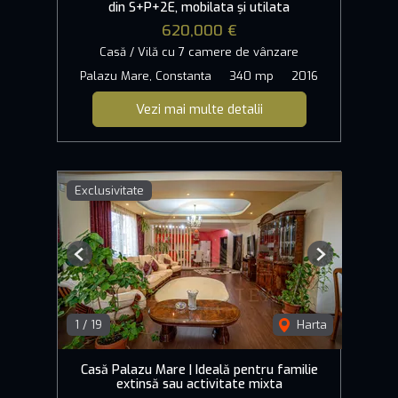
din S+P+2E, mobilata și utilata
620,000 €
Casă / Vilă cu 7 camere de vânzare
Palazu Mare, Constanta
340 mp
2016
Vezi mai multe detalii
Exclusivitate
Previous
Next
1
/
19
Harta
Casă Palazu Mare | Ideală pentru familie
extinsă sau activitate mixta