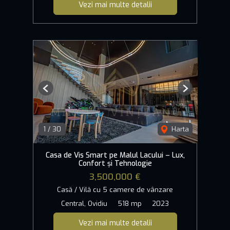
Vezi mai multe detalii
Previous
Next
1
/
30
Harta
Casa de Vis Smart pe Malul Lacului – Lux,
Confort și Tehnologie
3,500,000 €
Casă / Vilă cu 5 camere de vânzare
Central, Ovidiu
518 mp
2023
Vezi mai multe detalii