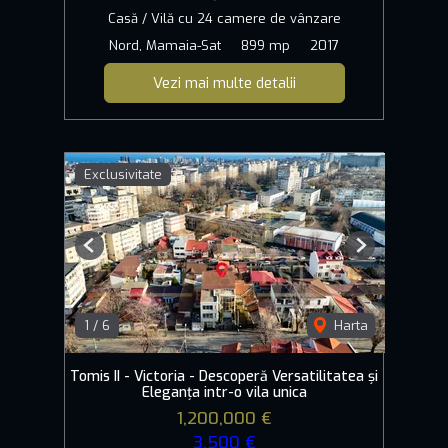
Casă / Vilă cu 24 camere de vânzare
Nord, Mamaia-Sat
899 mp
2017
Vezi mai multe detalii
Exclusivitate
Previous
Next
1
/
6
Harta
Tomis II - Victoria - Descoperă Versatilitatea și
Eleganța intr-o vila unica
1,200,000 €
3,500 €