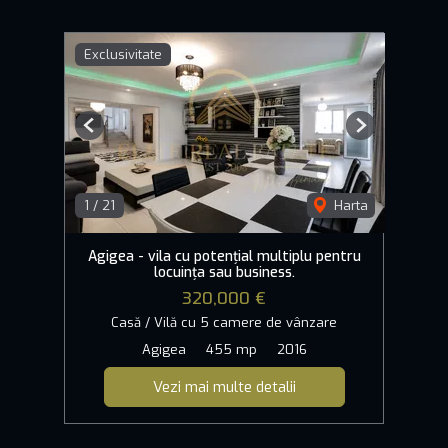
Exclusivitate
Previous
Next
1
/
21
Harta
Agigea - vila cu potențial multiplu pentru
locuința sau business.
320,000 €
Casă / Vilă cu 5 camere de vânzare
Agigea
455 mp
2016
Vezi mai multe detalii