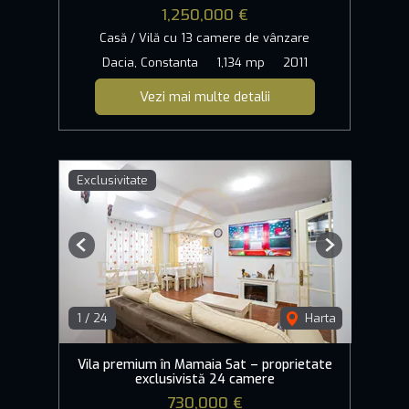
1,250,000 €
Casă / Vilă cu 13 camere de vânzare
Dacia, Constanta
1,134 mp
2011
Vezi mai multe detalii
Exclusivitate
Previous
Next
1
/
24
Harta
Vila premium în Mamaia Sat – proprietate
exclusivistă 24 camere
730,000 €