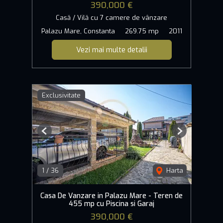
390,000 €
Casă / Vilă cu 7 camere de vânzare
Palazu Mare, Constanta
269.75 mp
2011
Vezi mai multe detalii
Exclusivitate
Previous
Next
1
/
36
Harta
Casa De Vanzare in Palazu Mare - Teren de
455 mp cu Piscina si Garaj
390,000 €