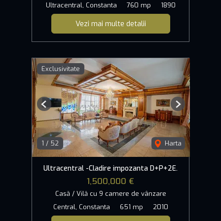
Ultracentral, Constanta
760 mp
1890
Vezi mai multe detalii
Exclusivitate
Previous
Next
1
/
52
Harta
Ultracentral -Cladire impozanta D+P+2E.
1,500,000 €
Casă / Vilă cu 9 camere de vânzare
Central, Constanta
651 mp
2010