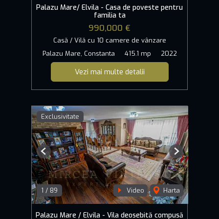
Palazu Mare/ Elvila - Casa de poveste pentru
familia ta
990,000 €
Casă / Vilă cu 10 camere de vânzare
Palazu Mare, Constanta
415.1 mp
2022
Vezi mai multe detalii
Exclusivitate
Previous
Next
1
/
89
Video
Harta
Palazu Mare / Elvila - Vila deosebită compusă