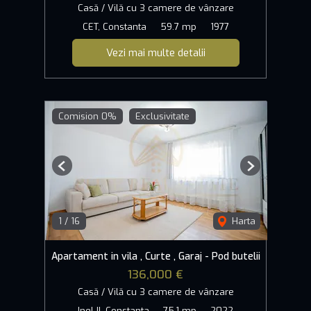
Casă / Vilă cu 3 camere de vânzare
CET, Constanta
59.7 mp
1977
Vezi mai multe detalii
Comision 0%
Exclusivitate
Previous
Next
1
/
16
Harta
Apartament in vila , Curte , Garaj - Pod butelii
136,000 €
Casă / Vilă cu 3 camere de vânzare
Inel II, Constanta
75.1 mp
2022