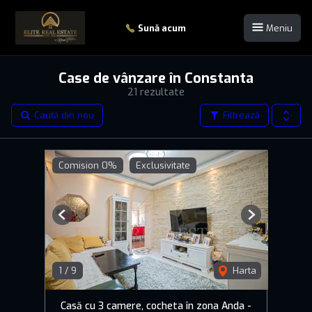
Sună acum
Meniu
Case de vânzare în Constanta
21 rezultate
Caută din nou
Filtrează
Comision 0%
Exclusivitate
Previous
Next
1
/
9
Harta
Casă cu 3 camere, cocheta în zona Anda -