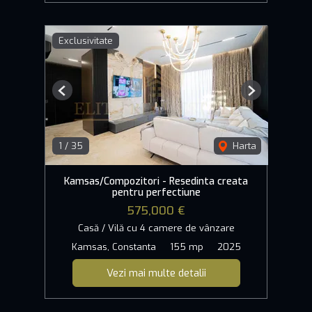
Exclusivitate
Previous
Next
1
/
35
Harta
Kamsas/Compozitori - Resedinta creata
pentru perfectiune
575,000 €
Casă / Vilă cu 4 camere de vânzare
Kamsas, Constanta
155 mp
2025
Vezi mai multe detalii