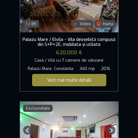
Previous
Next
1
/
89
Video
Harta
Palazu Mare / Elvila - Vila deosebită compusă
din S+P+2E, mobilata și utilata
620,000 €
Casă / Vilă cu 7 camere de vânzare
Palazu Mare, Constanta
340 mp
2016
Vezi mai multe detalii
Exclusivitate
Previous
Next