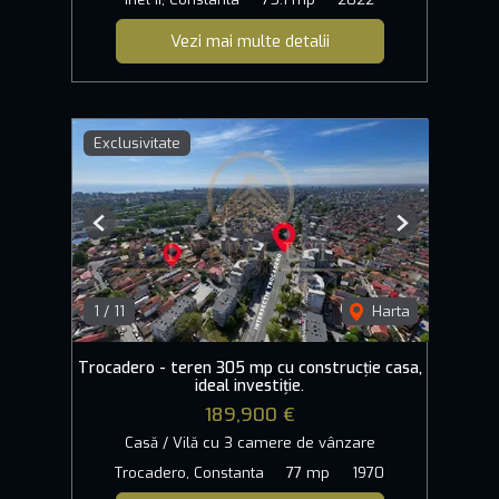
Vezi mai multe detalii
Exclusivitate
Previous
Next
1
/
11
Harta
Trocadero - teren 305 mp cu construcție casa,
ideal investiție.
189,900 €
Casă / Vilă cu 3 camere de vânzare
Trocadero, Constanta
77 mp
1970