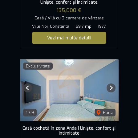
Liniște, confort și intimitate
135,000 €
Casă / Vilă cu 3 camere de vânzare
Viile Noi, Constanta
59.7 mp
1977
Vezi mai multe detalii
Exclusivitate
Previous
Next
1
/
9
Harta
Casă cochetă în zona Anda | Liniște, confort și
intimitate