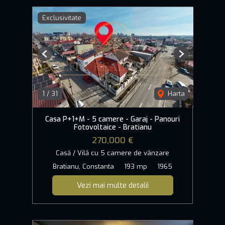
Exclusivitate
Previous
Next
1
/
31
Harta
Casa P+1+M - 5 camere - Garaj - Panouri
Fotovoltaice - Bratianu
270,000 €
Casă / Vilă cu 5 camere de vânzare
Bratianu, Constanta
193 mp
1965
Vezi mai multe detalii