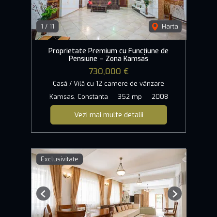
1
/
11
Harta
Proprietate Premium cu Funcțiune de
Pensiune – Zona Kamsas
730,000 €
Casă / Vilă cu 12 camere de vânzare
Kamsas, Constanta
352 mp
2008
Vezi mai multe detalii
Exclusivitate
Previous
Next