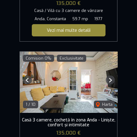
135,000 €
Casă / Vilă cu 3 camere de vânzare
Anda, Constanta
59.7 mp
1977
Vezi mai multe detalii
Comision 0%
Exclusivitate
Previous
Next
1
/
10
Harta
Casă 3 camere, cochetă în zona Anda - Liniște,
confort și intimitate
135,000 €