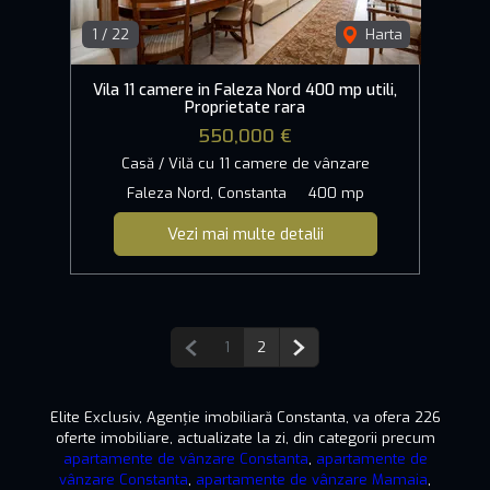
1
/
22
Harta
Vila 11 camere in Faleza Nord 400 mp utili,
Proprietate rara
550,000 €
Casă / Vilă cu 11 camere de vânzare
Faleza Nord, Constanta
400 mp
Vezi mai multe detalii
Pagina anterioară
Pagina următoare
1
2
Elite Exclusiv, Agenție imobiliară Constanta, va ofera 226
oferte imobiliare, actualizate la zi, din categorii precum
apartamente de vânzare Constanta
,
apartamente de
vânzare Constanta
,
apartamente de vânzare Mamaia
,