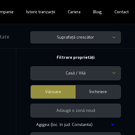
mpanie
Istoric tranzacții
Cariera
Blog
Contact
ltate
Suprafață crescător
Filtrare proprietăți
Casă / Vilă
Vânzare
Închiriere
Agigea (loc. în jud. Constanta)