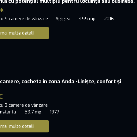
ila cu potențial multiplu pentru locuința sau business.
 €
 cu 5 camere de vânzare
Agigea
455 mp
2016
 mai multe detalii
 camere, cocheta în zona Anda -Liniște, confort și
e
€
 cu 3 camere de vânzare
onstanta
59.7 mp
1977
 mai multe detalii