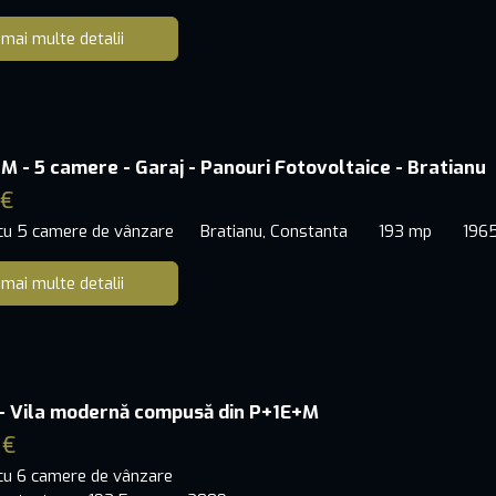
 mai multe detalii
M - 5 camere - Garaj - Panouri Fotovoltaice - Bratianu
 €
 cu 5 camere de vânzare
Bratianu, Constanta
193 mp
196
 mai multe detalii
 - Vila modernă compusă din P+1E+M
 €
 cu 6 camere de vânzare