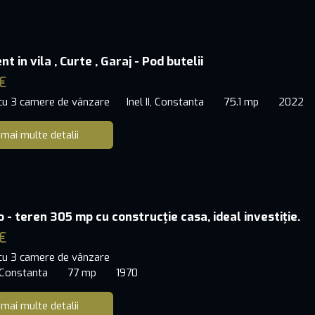
 in vila , Curte , Garaj - Pod butelii
€
 cu 3 camere de vânzare
Inel II, Constanta
75.1 mp
2022
 mai multe detalii
 - teren 305 mp cu construcție casa, ideal investiție.
€
 cu 3 camere de vânzare
 Constanta
77 mp
1970
 mai multe detalii