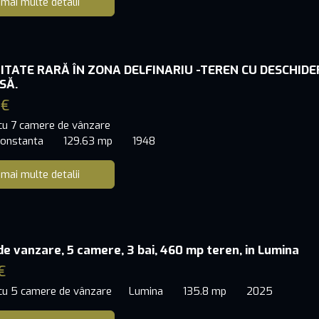
 mai multe detalii
TATE RARĂ ÎN ZONA DELFINARIU -TEREN CU DESCHIDE
SĂ.
 €
 cu 7 camere de vânzare
 Constanta
129.63 mp
1948
 mai multe detalii
de vanzare, 5 camere, 3 bai, 460 mp teren, in Lumina
€
 cu 5 camere de vânzare
Lumina
135.8 mp
2025