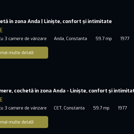
tă în zona Anda | Liniște, confort și intimitate
€
 cu 3 camere de vânzare
Anda, Constanta
59.7 mp
1977
 mai multe detalii
ere, cochetă în zona Anda - Liniște, confort și intimita
€
 cu 3 camere de vânzare
CET, Constanta
59.7 mp
1977
 mai multe detalii