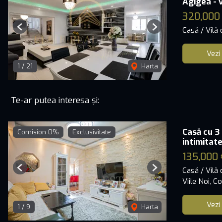
Agigea - v
320,000
Casă / Vilă
Previous
Next
Vezi
1
/
21
Harta
Te-ar putea interesa și:
Casă cu 3
Comision 0%
Exclusivitate
intimitat
135,000 
Casă / Vilă
Previous
Next
Viile Noi, C
Vezi
1
/
9
Harta