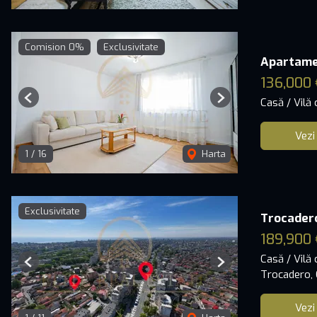
Comision 0%
Exclusivitate
Apartament
136,000 
Casă / Vilă
Previous
Next
Vezi
1
/
16
Harta
Exclusivitate
Trocadero
189,900 
Casă / Vilă
Previous
Next
Trocadero,
Vezi