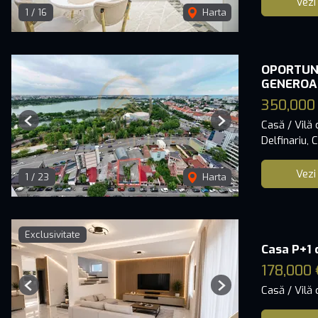
Vezi
1
/
16
Harta
OPORTUNI
GENEROA
350,000
Casă / Vilă
Previous
Next
Delfinariu,
Vezi
1
/
23
Harta
Exclusivitate
Casa P+1 
178,000 
Casă / Vilă
Previous
Next