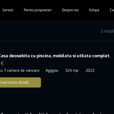
Servicii
Pentru proprietari
Despre noi
Echipa
Ca
2 rezu
Casa deosebita cu piscina, mobilata si utilata complet.
 €
 cu 7 camere de vânzare
Agigea
324 mp
2022
 mai multe detalii