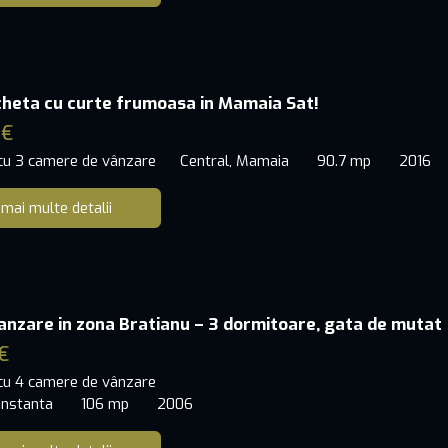
cheta cu curte frumoasa in Mamaia Sat!
 €
 cu 3 camere de vânzare
Central, Mamaia
90.7 mp
2016
 mai multe detalii
anzare in zona Bratianu – 3 dormitoare, gata de mutat
€
 cu 4 camere de vânzare
onstanta
106 mp
2006