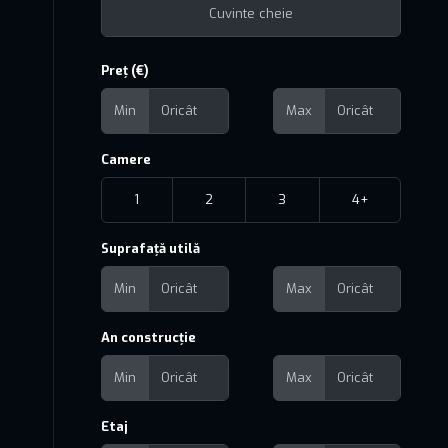
Preț (€)
Min
Max
Camere
1
2
3
4+
Suprafață utilă
Min
Max
An construcție
Min
Max
Etaj