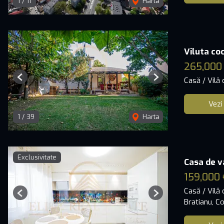
1
/
11
Harta
Viluta co
265,000
Casă / Vilă
Previous
Next
Vezi
1
/
39
Harta
Exclusivitate
Casa de v
159,000 
Casă / Vilă
Previous
Next
Bratianu, C