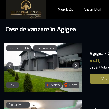
Proprietăți
Ansambluri
Case de vânzare în Agigea
Comision 0%
Exclusivitate
Agigea - 
440,000
Casă / Vilă
Previous
Next
Vezi
1
/
76
Video
Harta
Exclusivitate