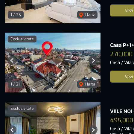
Vezi
1
/
35
Harta
Exclusivitate
Casa P+1+
270,000
Casă / Vilă
Previous
Next
Vezi
1
/
31
Harta
Exclusivitate
VIILE NOI
495,000
Casă / Vilă
Previous
Next