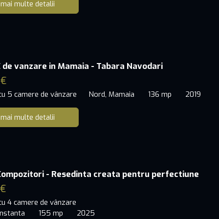
 mai multe detalii
 de vanzare in Mamaia - Tabara Navodari
 €
 cu 5 camere de vânzare
Nord, Mamaia
136 mp
2019
 mai multe detalii
mpozitori - Resedinta creata pentru perfectiune
 €
 cu 4 camere de vânzare
nstanta
155 mp
2025