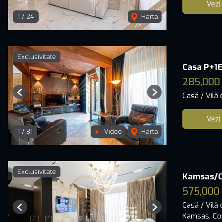
Vezi
1
/
24
Harta
Exclusivitate
Casa P+1E
285,000
Casă / Vilă
Previous
Next
Vezi
1
/
31
Video
Harta
Exclusivitate
Kamsas/Co
575,000
Casă / Vilă
Previous
Next
Kamsas, Co