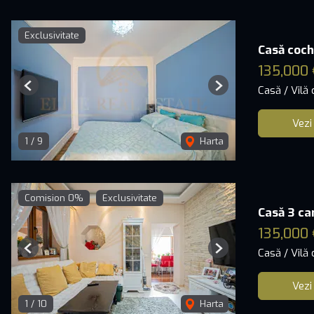
Exclusivitate
Casă coche
135,000 
Casă / Vilă
Previous
Next
Vezi
1
/
9
Harta
Comision 0%
Exclusivitate
Casă 3 cam
135,000 
Casă / Vilă
Previous
Next
Vezi
1
/
10
Harta