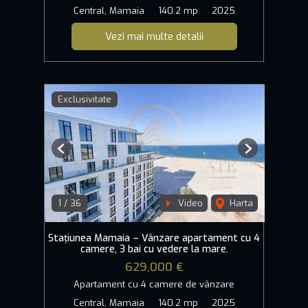
Central, Mamaia
140.2 mp
2025
Vezi mai multe detalii
Exclusivitate
Previous
Next
1
/
36
Video
Harta
Stațiunea Mamaia – Vânzare apartament cu 4
camere, 3 bai cu vedere la mare.
629,000 €
Apartament cu 4 camere de vânzare
Central, Mamaia
140.2 mp
2025