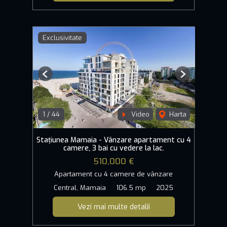
Exclusivitate
Previous
Next
1
/
44
Video
Harta
Stațiunea Mamaia - Vânzare apartament cu 4
camere, 3 bai cu vedere la lac.
510,000 €
Apartament cu 4 camere de vânzare
Central, Mamaia
106.5 mp
2025
Vezi mai multe detalii