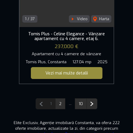
1
/
37
Video
Harta
Tomis Plus - Celine Elegance - Vânzare
apartament cu 4 camere, etaj 6.
237,000 €
Apartament cu 4 camere de vânzare
Tomis Plus, Constanta
127.04 mp
2025
Vezi mai multe detalii
Pagina anterioară
...
Pagina următoare
1
2
10
Elite Exclusiv, Agenție imobiliară Constanta, va ofera 222
oferte imobiliare, actualizate la zi, din categorii precum