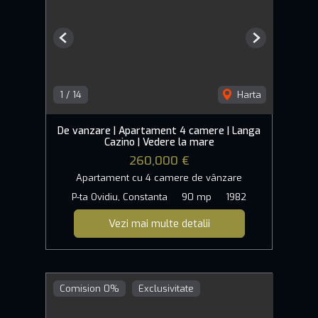
Previous
Next
1
/
14
Harta
De vanzare | Apartament 4 camere | Langa
Cazino | Vedere la mare
260,000 €
Apartament cu 4 camere de vânzare
P-ta Ovidiu, Constanta
90 mp
1982
Vezi mai multe detalii
Comision 0%
Exclusivitate