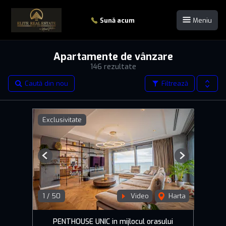
Sună acum
Meniu
Apartamente de vânzare
146 rezultate
Caută din nou
Filtrează
Exclusivitate
Previous
Next
1
/
50
Video
Harta
PENTHOUSE UNIC in mijlocul orasului