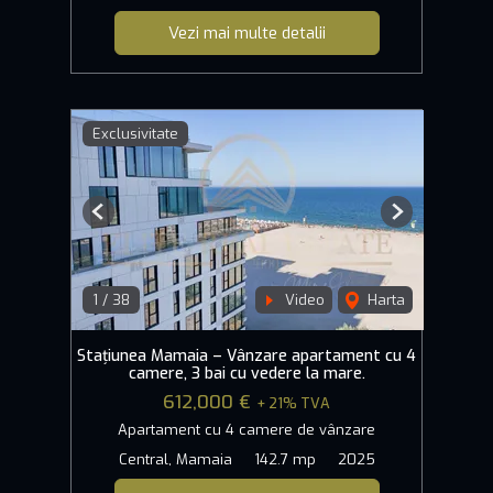
Vezi mai multe detalii
Exclusivitate
Previous
Next
1
/
38
Video
Harta
Stațiunea Mamaia – Vânzare apartament cu 4
camere, 3 bai cu vedere la mare.
612,000 €
+ 21% TVA
Apartament cu 4 camere de vânzare
Central, Mamaia
142.7 mp
2025