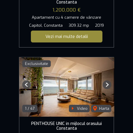
Constanta
1,200,000 €
Apartament cu 4 camere de vânzare
Capitol, Constanta
309.32 mp
2019
Vezi mai multe detalii
Exclusivitate
Previous
Next
1
/
47
Video
Harta
PENTHOUSE UNIC in mijlocul orasului
Constanta