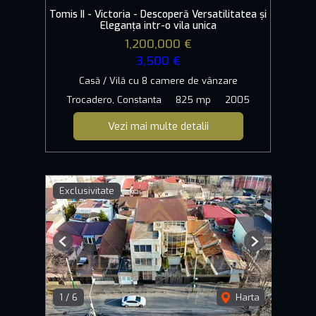
Tomis II - Victoria - Descoperă Versatilitatea și
Eleganța intr-o vila unica
1,200,000 €
3,500 €
Casă / Vilă cu 8 camere de vânzare
Trocadero, Constanta
825 mp
2005
Vezi mai multe detalii
Exclusivitate
Previous
Next
1
/
6
Harta