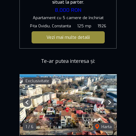
situat la parter.
8,000 RON
Apartament cu 5 camere de închiriat
P-ta Ovidiu, Constanta
125 mp
1926
Vezi mai multe detalii
Te-ar putea interesa și:
Exclusivitate
Previous
Next
1
/
6
Harta