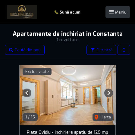
Sună acum
Meniu
Apartamente de închiriat în Constanta
1 rezultate
Caută din nou
Filtrează
Exclusivitate
Previous
Next
1
/
15
Harta
Piata Ovidiu - inchiriere spatiu de 125 mp